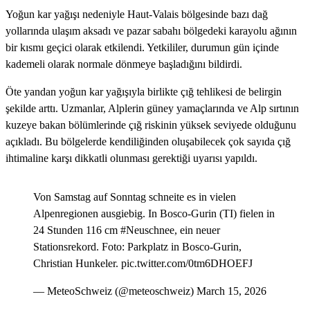
Yoğun kar yağışı nedeniyle Haut-Valais bölgesinde bazı dağ
yollarında ulaşım aksadı ve pazar sabahı bölgedeki karayolu ağının
bir kısmı geçici olarak etkilendi. Yetkililer, durumun gün içinde
kademeli olarak normale dönmeye başladığını bildirdi.
Öte yandan yoğun kar yağışıyla birlikte çığ tehlikesi de belirgin
şekilde arttı. Uzmanlar, Alplerin güney yamaçlarında ve Alp sırtının
kuzeye bakan bölümlerinde çığ riskinin yüksek seviyede olduğunu
açıkladı. Bu bölgelerde kendiliğinden oluşabilecek çok sayıda çığ
ihtimaline karşı dikkatli olunması gerektiği uyarısı yapıldı.
Von Samstag auf Sonntag schneite es in vielen
Alpenregionen ausgiebig. In Bosco-Gurin (TI) fielen in
24 Stunden 116 cm
#Neuschnee
, ein neuer
Stationsrekord. Foto: Parkplatz in Bosco-Gurin,
Christian Hunkeler.
pic.twitter.com/0tm6DHOEFJ
— MeteoSchweiz (@meteoschweiz)
March 15, 2026