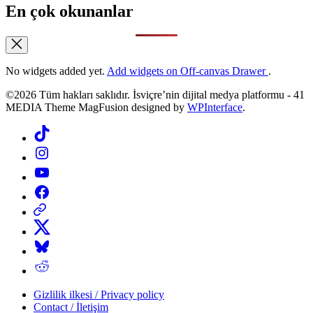
En çok okunanlar
No widgets added yet.
Add widgets on Off-canvas Drawer
.
©2026 Tüm hakları saklıdır. İsviçre’nin dijital medya platformu - 41
MEDIA Theme MagFusion designed by
WPInterface
.
Tiktok
Instagram
YouTube
Facebook
Threads
X
Bluesky
Reddit
Gizlilik ilkesi / Privacy policy
Contact / İletişim