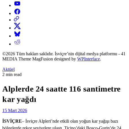
YouTube
Facebook
Threads
X
Bluesky
Reddit
©2026 Tüm hakları saklıdır. İsviçre’nin dijital medya platformu - 41
MEDIA Theme MagFusion designed by
WPInterface
.
Posted
Aktüel
in
Estimated
2 min read
read
time
Alplerde 24 saatte 116 santimetre
kar yağdı
15 Mart 2026
İSVİÇRE
– İsviçre Alpleri’nde etkili olan yoğun kar yağışı bazı
bölgelerde rekor seviyelere ulaştı. Ticino’daki Bosco-Gurin’de 24