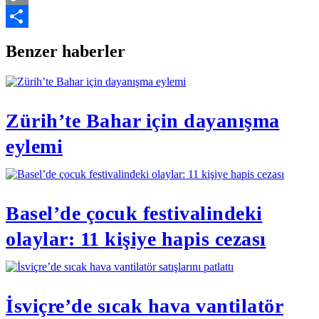
Copy
Link
Share
Benzer haberler
Zürih’te Bahar için dayanışma
eylemi
Basel’de çocuk festivalindeki
olaylar: 11 kişiye hapis cezası
İsviçre’de sıcak hava vantilatör