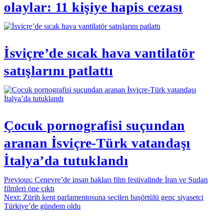
olaylar: 11 kişiye hapis cezası
İsviçre’de sıcak hava vantilatör
satışlarını patlattı
Çocuk pornografisi suçundan
aranan İsviçre-Türk vatandaşı
İtalya’da tutuklandı
Yazı
Previous:
Cenevre’de insan hakları film festivalinde İran ve Sudan
filmleri öne çıktı
gezinmesi
Next:
Zürih kent parlamentosuna seçilen başörtülü genç siyasetçi
Türkiye’de gündem oldu