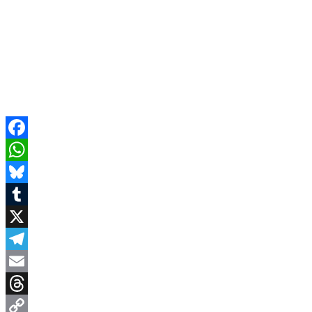
Facebook
WhatsApp
Bluesky
Tumblr
X
Telegram
Email
Threads