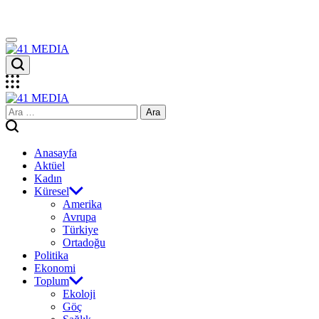
Skip
to
content
41
MEDIA
41
Arama:
MEDIA
Anasayfa
Aktüel
Kadın
Küresel
Amerika
Avrupa
Türkiye
Ortadoğu
Politika
Ekonomi
Toplum
Ekoloji
Göç