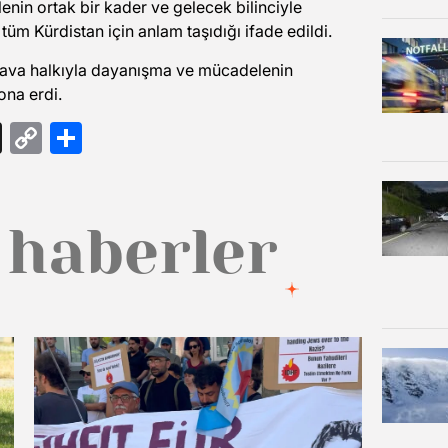
nin ortak bir kader ve gelecek bilinciyle
tüm Kürdistan için anlam taşıdığı ifade edildi.
 Rojava halkıyla dayanışma ve mücadelenin
ona erdi.
gram
ail
Threads
Copy
Share
Link
 haberler