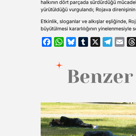
halkının dört parçada sürdürdüğü mücadele
yürütüldüğü vurgulandı; Rojava direnişinin 
Etkinlik, sloganlar ve alkışlar eşliğinde,
büyütülmesi kararlılığının yinelenmesiyle s
Facebook
WhatsApp
Bluesky
Tumblr
X
Tele
Em
Benzer