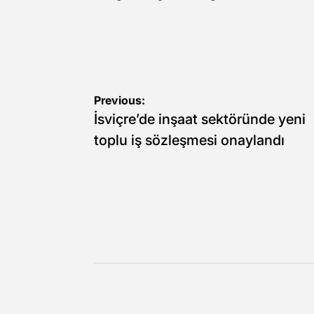
Yazı
Previous:
İsviçre’de inşaat sektöründe yeni
gezinmesi
toplu iş sözleşmesi onaylandı