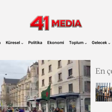
41
MEDIA
n
Küresel
Politika
Ekonomi
Toplum
Gelecek
En ç