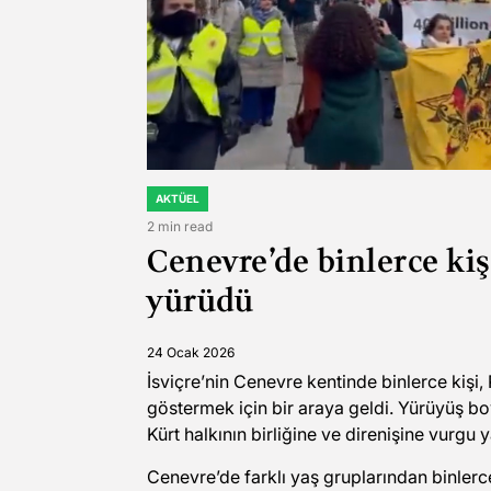
AKTÜEL
POSTED
IN
2 min read
Estimated
Cenevre’de binlerce kiş
read
time
yürüdü
24 Ocak 2026
İsviçre’nin Cenevre kentinde binlerce kişi,
göstermek için bir araya geldi. Yürüyüş bo
Kürt halkının birliğine ve direnişine vurgu y
Cenevre’de farklı yaş gruplarından binlerce 