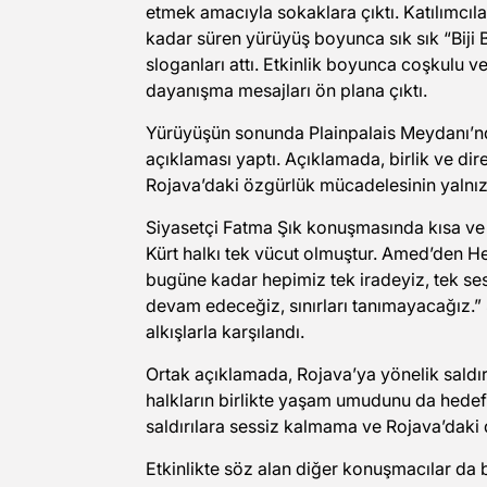
etmek amacıyla sokaklara çıktı. Katılımcıl
kadar süren yürüyüş boyunca sık sık “Bij
sloganları attı. Etkinlik boyunca coşkulu v
dayanışma mesajları ön plana çıktı.
Yürüyüşün sonunda Plainpalais Meydanı’nda
açıklaması yaptı. Açıklamada, birlik ve dir
Rojava’daki özgürlük mücadelesinin yalnız
Siyasetçi Fatma Şık konuşmasında kısa ve n
Kürt halkı tek vücut olmuştur. Amed’den 
bugüne kadar hepimiz tek iradeyiz, tek se
devam edeceğiz, sınırları tanımayacağız.” 
alkışlarla karşılandı.
Ortak açıklamada, Rojava’ya yönelik saldırı
halkların birlikte yaşam umudunu da hedef 
saldırılara sessiz kalmama ve Rojava’daki
Etkinlikte söz alan diğer konuşmacılar da 