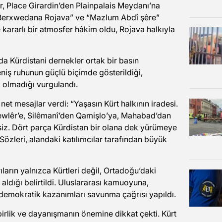
ar, Place Girardin’den Plainpalais Meydanı’na
i Berxwedana Rojava” ve “Mazlum Abdî şêre”
e kararlı bir atmosfer hâkim oldu, Rojava halkıyla
 Kürdistani dernekler ortak bir basın
eniş ruhunun güçlü biçimde gösterildiği,
 olmadığı vurgulandı.
et mesajlar verdi: “Yaşasın Kürt halkının iradesi.
Hewlêr’e, Silêmanî’den Qamişlo’ya, Mahabad’dan
siz. Dört parça Kürdistan bir olana dek yürümeye
Sözleri, alandaki katılımcılar tarafından büyük
ların yalnızca Kürtleri değil, Ortadoğu’daki
aldığı belirtildi. Uluslararası kamuoyuna,
 demokratik kazanımları savunma çağrısı yapıldı.
birlik ve dayanışmanın önemine dikkat çekti. Kürt