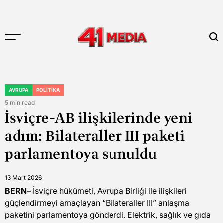
Skip
to
content
41
MEDIA
AVRUPA
POLITIKA
POSTED
IN
5 min read
Estimated
İsviçre-AB ilişkilerinde yeni
read
time
adım: Bilateraller III paketi
parlamentoya sunuldu
13 Mart 2026
BERN
– İsviçre hükümeti, Avrupa Birliği ile ilişkileri
güçlendirmeyi amaçlayan “Bilateraller III” anlaşma
paketini parlamentoya gönderdi. Elektrik, sağlık ve gıda