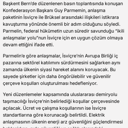
Başkent Bern’de düzenlenen basın toplantısında konuşan
Konfederasyon Başkanı Guy Parmemin, anlaşma
paketinin İsviçre ile Brüksel arasındaki ilişkileri istikrara
kavuşturma yönünde önemli bir adım olduğunu söyledi.
Parmelin, federal hükümetin uzun süredir savunduğu “ikili
anlaşmalar yolu”nun İsviçre için en uygun çözüm olmaya
devam ettiğini ifade etti.
Parmelin’e göre anlaşmalar, İsviçre’nin Avrupa Birliği iç
pazarına sektörel katılımını sürdürmesini sağlarken aynı
zamanda ülkenin siyasi hareket alanını koruyacak. Bu
sayede şirketler için daha öngörülebilir ve güvenilir
çerçeve koşulları oluşturulması hedefleniyor.
Yeni düzenlemeler kapsamında uluslararası demiryolu
taşımacılığı İsviçre’nin belirlediği koşullar çerçevesinde
açılacak. Ücret ve çalışma koşullarının ise İsviçre
standartlarına göre korunacağı belirtildi. Elektrik
anlaşmasının ülkenin enerji arz güvenliğini güçlendirmesi