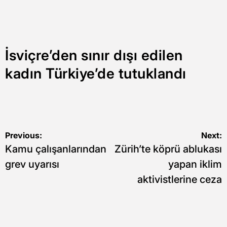
İsviçre’den sınır dışı edilen
kadın Türkiye’de tutuklandı
Yazı
Previous:
Next:
Kamu çalışanlarından
Zürih’te köprü ablukası
gezinmesi
grev uyarısı
yapan iklim
aktivistlerine ceza