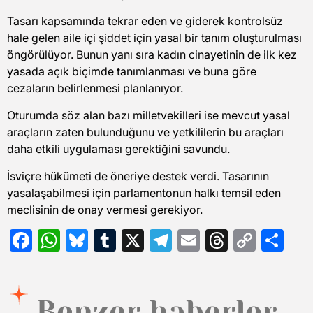
Tasarı kapsamında tekrar eden ve giderek kontrolsüz
hale gelen aile içi şiddet için yasal bir tanım oluşturulması
öngörülüyor. Bunun yanı sıra kadın cinayetinin de ilk kez
yasada açık biçimde tanımlanması ve buna göre
cezaların belirlenmesi planlanıyor.
Oturumda söz alan bazı milletvekilleri ise mevcut yasal
araçların zaten bulunduğunu ve yetkililerin bu araçları
daha etkili uygulaması gerektiğini savundu.
İsviçre hükümeti de öneriye destek verdi. Tasarının
yasalaşabilmesi için parlamentonun halkı temsil eden
meclisinin de onay vermesi gerekiyor.
Facebook
WhatsApp
Bluesky
Tumblr
X
Telegram
Email
Threads
Copy
Sh
Link
Benzer haberler