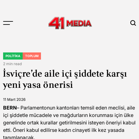
Skip
to
content
41
MEDIA
POLITIKA
TOPLUM
POSTED
IN
2 min read
Estimated
İsviçre’de aile içi şiddete karşı
read
time
yeni yasa önerisi
11 Mart 2026
BERN
– Parlamentonun kantonları temsil eden meclisi, aile
içi şiddetle mücadele ve mağdurların korunması için ülke
genelinde ortak kurallar getirilmesini isteyen öneriyi kabul
etti. Öneri kabul edilirse kadın cinayeti ilk kez yasada
tanımlanacak.