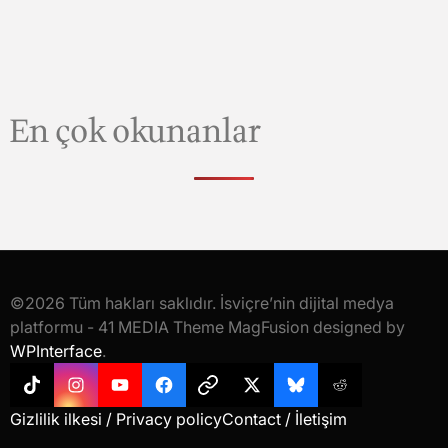
En çok okunanlar
©2026 Tüm hakları saklıdır. İsviçre’nin dijital medya
platformu - 41 MEDIA Theme MagFusion designed by
WPInterface
.
Tiktok
Instagram
YouTube
Facebook
Threads
X
Bluesky
Reddit
Gizlilik ilkesi / Privacy policy
Contact / İletişim