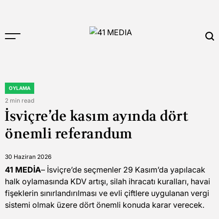
Skip
to
content
41
MEDIA
OYLAMA
POSTED
IN
2 min read
Estimated
İsviçre’de kasım ayında dört
read
time
önemli referandum
30 Haziran 2026
41 MEDİA
– İsviçre’de seçmenler 29 Kasım’da yapılacak
halk oylamasında KDV artışı, silah ihracatı kuralları, havai
fişeklerin sınırlandırılması ve evli çiftlere uygulanan vergi
sistemi olmak üzere dört önemli konuda karar verecek.