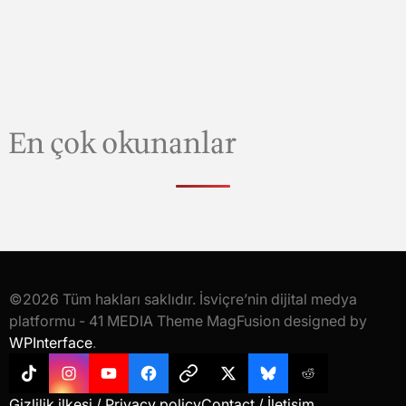
En çok okunanlar
©2026 Tüm hakları saklıdır. İsviçre’nin dijital medya
platformu - 41 MEDIA Theme MagFusion designed by
WPInterface
.
Tiktok
Instagram
YouTube
Facebook
Threads
X
Bluesky
Reddit
Gizlilik ilkesi / Privacy policy
Contact / İletişim