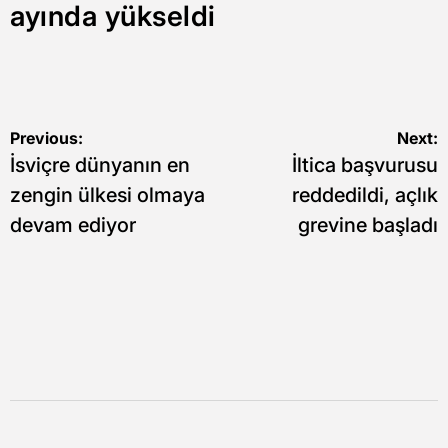
ayında yükseldi
Yazı
Previous:
Next:
İsviçre dünyanın en
İltica başvurusu
gezinmesi
zengin ülkesi olmaya
reddedildi, açlık
devam ediyor
grevine başladı