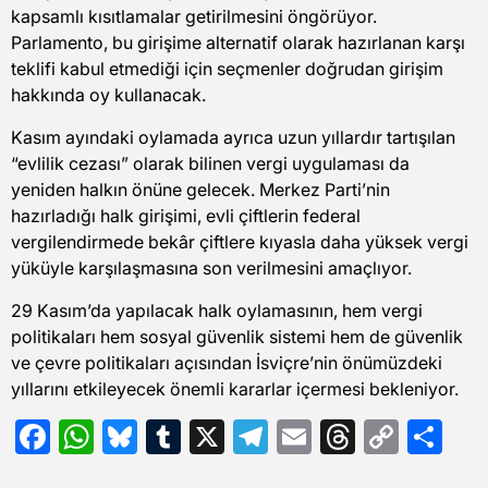
kapsamlı kısıtlamalar getirilmesini öngörüyor.
Parlamento, bu girişime alternatif olarak hazırlanan karşı
teklifi kabul etmediği için seçmenler doğrudan girişim
hakkında oy kullanacak.
Kasım ayındaki oylamada ayrıca uzun yıllardır tartışılan
“evlilik cezası” olarak bilinen vergi uygulaması da
yeniden halkın önüne gelecek. Merkez Parti’nin
hazırladığı halk girişimi, evli çiftlerin federal
vergilendirmede bekâr çiftlere kıyasla daha yüksek vergi
yüküyle karşılaşmasına son verilmesini amaçlıyor.
29 Kasım’da yapılacak halk oylamasının, hem vergi
politikaları hem sosyal güvenlik sistemi hem de güvenlik
ve çevre politikaları açısından İsviçre’nin önümüzdeki
yıllarını etkileyecek önemli kararlar içermesi bekleniyor.
Facebook
WhatsApp
Bluesky
Tumblr
X
Telegram
Email
Threads
Copy
Sh
Link