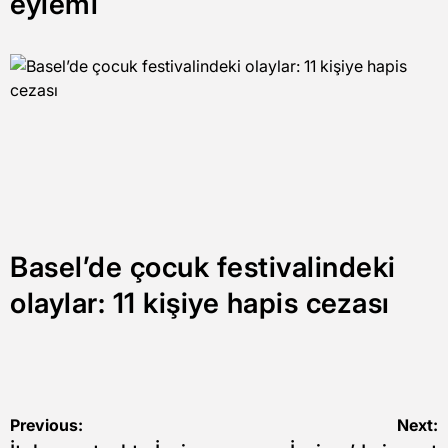
eylemi
Basel’de çocuk festivalindeki
olaylar: 11 kişiye hapis cezası
Yazı
Previous:
Next: