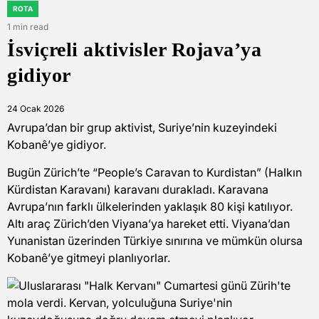
ROTA
POSTED
IN
1 min read
Estimated
İsviçreli aktivisler Rojava’ya
read
time
gidiyor
24 Ocak 2026
Avrupa’dan bir grup aktivist, Suriye’nin kuzeyindeki
Kobanê’ye gidiyor.
Bugün Zürich’te “People’s Caravan to Kurdistan” (Halkın
Kürdistan Karavanı) karavanı durakladı. Karavana
Avrupa’nın farklı ülkelerinden yaklaşık 80 kişi katılıyor.
Altı araç Zürich’den Viyana’ya hareket etti. Viyana’dan
Yunanistan üzerinden Türkiye sınırına ve mümkün olursa
Kobanê’ye gitmeyi planlıyorlar.