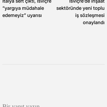
İtalya sert çıktı, İsviçre
İsviçre’de inşaat
gezinmesi
“yargıya müdahale
sektöründe yeni toplu
edemeyiz” uyarısı
iş sözleşmesi
onaylandı
Bir yanıt yazın