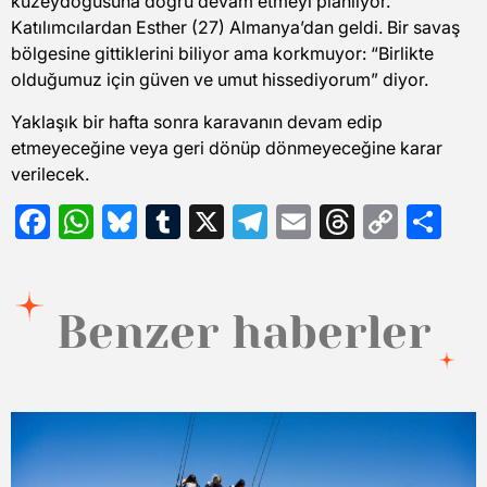
Katılımcılardan Esther (27) Almanya’dan geldi. Bir savaş
bölgesine gittiklerini biliyor ama korkmuyor: “Birlikte
olduğumuz için güven ve umut hissediyorum” diyor.
Yaklaşık bir hafta sonra karavanın devam edip
etmeyeceğine veya geri dönüp dönmeyeceğine karar
verilecek.
Facebook
WhatsApp
Bluesky
Tumblr
X
Telegram
Email
Threads
Copy
Sh
Link
Benzer haberler