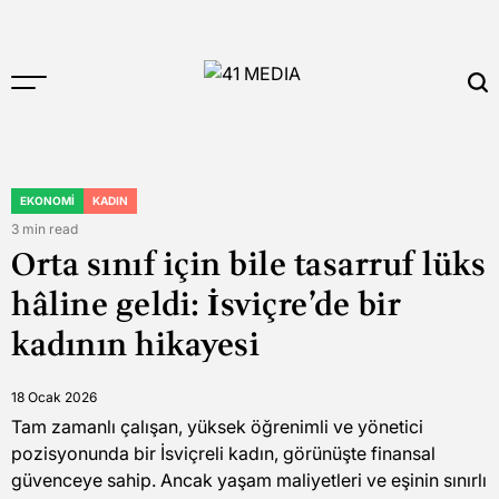
Skip
to
content
41
MEDIA
EKONOMI
KADIN
POSTED
IN
3 min read
Estimated
Orta sınıf için bile tasarruf lüks
read
time
hâline geldi: İsviçre’de bir
kadının hikayesi
18 Ocak 2026
Tam zamanlı çalışan, yüksek öğrenimli ve yönetici
pozisyonunda bir İsviçreli kadın, görünüşte finansal
güvenceye sahip. Ancak yaşam maliyetleri ve eşinin sınırlı