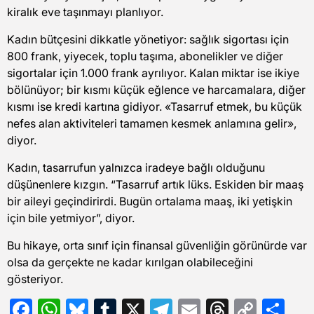
kiralık eve taşınmayı planlıyor.
Kadın bütçesini dikkatle yönetiyor: sağlık sigortası için
800 frank, yiyecek, toplu taşıma, abonelikler ve diğer
sigortalar için 1.000 frank ayrılıyor. Kalan miktar ise ikiye
bölünüyor; bir kısmı küçük eğlence ve harcamalara, diğer
kısmı ise kredi kartına gidiyor. «Tasarruf etmek, bu küçük
nefes alan aktiviteleri tamamen kesmek anlamına gelir»,
diyor.
Kadın, tasarrufun yalnızca iradeye bağlı olduğunu
düşünenlere kızgın. “Tasarruf artık lüks. Eskiden bir maaş
bir aileyi geçindirirdi. Bugün ortalama maaş, iki yetişkin
için bile yetmiyor”, diyor.
Bu hikaye, orta sınıf için finansal güvenliğin görünürde var
olsa da gerçekte ne kadar kırılgan olabileceğini
gösteriyor.
Facebook
WhatsApp
Bluesky
Tumblr
X
Telegram
Email
Threads
Copy
Sh