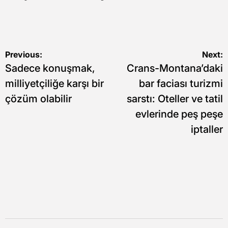
Yazı
Previous:
Next:
Sadece konuşmak,
Crans-Montana’daki
gezinmesi
milliyetçiliğe karşı bir
bar faciası turizmi
çözüm olabilir
sarstı: Oteller ve tatil
evlerinde peş peşe
iptaller