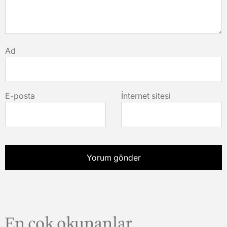
Ad
E-posta
İnternet sitesi
En çok okunanlar