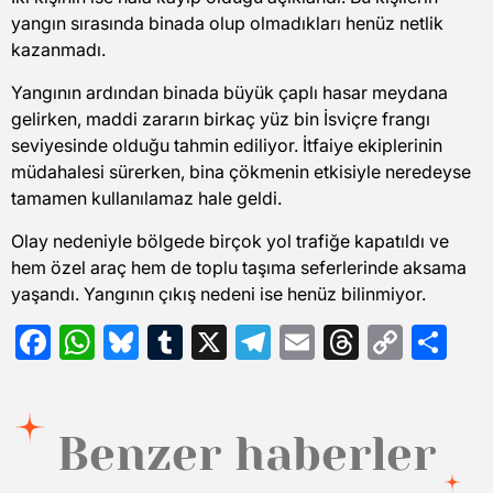
yangın sırasında binada olup olmadıkları henüz netlik
kazanmadı.
Yangının ardından binada büyük çaplı hasar meydana
gelirken, maddi zararın birkaç yüz bin İsviçre frangı
seviyesinde olduğu tahmin ediliyor. İtfaiye ekiplerinin
müdahalesi sürerken, bina çökmenin etkisiyle neredeyse
tamamen kullanılamaz hale geldi.
Olay nedeniyle bölgede birçok yol trafiğe kapatıldı ve
hem özel araç hem de toplu taşıma seferlerinde aksama
yaşandı. Yangının çıkış nedeni ise henüz bilinmiyor.
Facebook
WhatsApp
Bluesky
Tumblr
X
Telegram
Email
Threads
Copy
Sh
Link
Benzer haberler