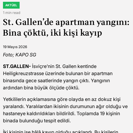
AKTÜEL
POSTED
IN
1 min read
Estimated
St. Gallen’de apartman yangını:
read
time
Bina çöktü, iki kişi kayıp
19 Mayıs 2026
Foto; KAPO SG
ST.GALLEN-
İsviçre’nin St. Gallen kentinde
Heiligkreuzstrasse üzerinde bulunan bir apartman
binasında gece saatlerinde yangın çıktı. Yangının
ardından bina büyük ölçüde çöktü.
Yetkililerin açıklamasına göre olayda en az dokuz kişi
yaralandı. Yaralılardan ikisinin durumunun ağır olduğu ve
hastaneye kaldırıldıkları bildirildi. Toplamda 19 kişinin
binada bulunduğu tespit edildi.
İki kişinin ise hâlâ kayıp olduğu açıklandı. Bu kişilerin