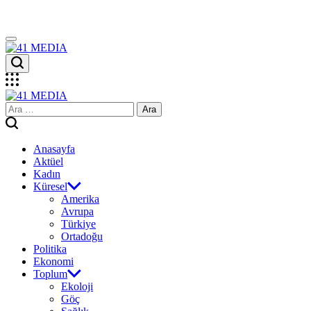
Skip
to
content
41
MEDIA
41
Arama:
MEDIA
Anasayfa
Aktüel
Kadın
Küresel
Amerika
Avrupa
Türkiye
Ortadoğu
Politika
Ekonomi
Toplum
Ekoloji
Göç