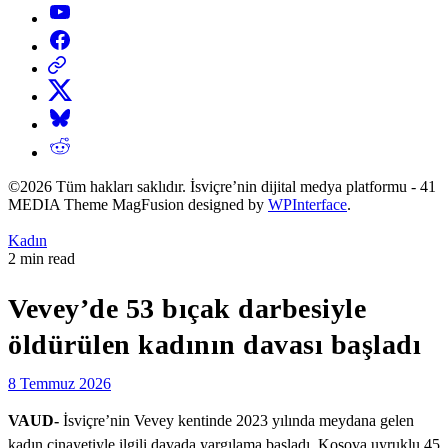
YouTube
Facebook
Threads
X
Bluesky
Reddit
©2026 Tüm hakları saklıdır. İsviçre’nin dijital medya platformu - 41
MEDIA Theme MagFusion designed by
WPInterface
.
Posted
Kadın
in
Estimated
2 min read
read
time
Vevey’de 53 bıçak darbesiyle
öldürülen kadının davası başladı
8 Temmuz 2026
VAUD-
İsviçre’nin Vevey kentinde 2023 yılında meydana gelen
kadın cinayetiyle ilgili davada yargılama başladı. Kosova uyruklu 45