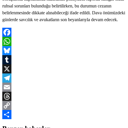
ruhsal sorunları bulunduğu belirtilirken, bu durumun cezanın
belirlenmesinde dikkate alınabileceği ifade edildi. Dava önümüzdeki
günlerde savcılık ve avukatların son beyanlarıyla devam edecek.
Facebook
WhatsApp
Bluesky
Tumblr
X
Telegram
Email
Threads
Copy
Link
Share