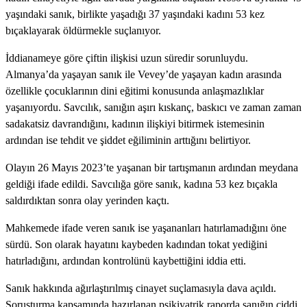
yaşındaki sanık, birlikte yaşadığı 37 yaşındaki kadını 53 kez
bıçaklayarak öldürmekle suçlanıyor.
İddianameye göre çiftin ilişkisi uzun süredir sorunluydu.
Almanya’da yaşayan sanık ile Vevey’de yaşayan kadın arasında
özellikle çocuklarının dini eğitimi konusunda anlaşmazlıklar
yaşanıyordu. Savcılık, sanığın aşırı kıskanç, baskıcı ve zaman zaman
sadakatsiz davrandığını, kadının ilişkiyi bitirmek istemesinin
ardından ise tehdit ve şiddet eğiliminin arttığını belirtiyor.
Olayın 26 Mayıs 2023’te yaşanan bir tartışmanın ardından meydana
geldiği ifade edildi. Savcılığa göre sanık, kadına 53 kez bıçakla
saldırdıktan sonra olay yerinden kaçtı.
Mahkemede ifade veren sanık ise yaşananları hatırlamadığını öne
sürdü. Son olarak hayatını kaybeden kadından tokat yediğini
hatırladığını, ardından kontrolünü kaybettiğini iddia etti.
Sanık hakkında ağırlaştırılmış cinayet suçlamasıyla dava açıldı.
Soruşturma kapsamında hazırlanan psikiyatrik raporda sanığın ciddi