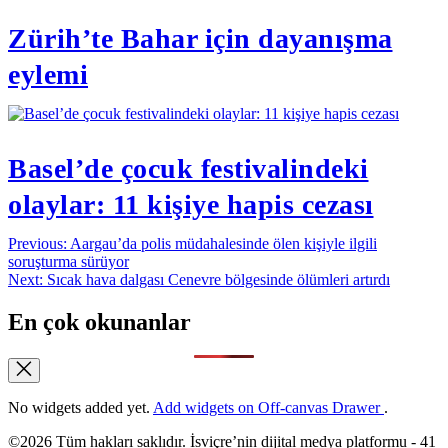
Zürih’te Bahar için dayanışma
eylemi
Basel’de çocuk festivalindeki
olaylar: 11 kişiye hapis cezası
Yazı
Previous:
Aargau’da polis müdahalesinde ölen kişiyle ilgili
soruşturma sürüyor
gezinmesi
Next:
Sıcak hava dalgası Cenevre bölgesinde ölümleri artırdı
En çok okunanlar
No widgets added yet.
Add widgets on Off-canvas Drawer
.
©2026 Tüm hakları saklıdır. İsviçre’nin dijital medya platformu - 41