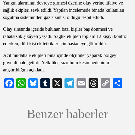
Yangın alarmının devreye girmesi üzerine olay yerine itfaiye ve
sağlık ekipleri sevk edildi. Yapılan incelemede binada kullanılan
soğutma sisteminden gaz sızıntısı olduğu tespit edildi.
Olay sırasında içeride bulunan bazı kişiler baş dönmesi ve
rahatsızlık şikâyeti yaşadı. Sağlık ekipleri toplam 12 kişiyi kontrol
ederken, dört kişi ek tetkikler için hastaneye götürüldü.
Acil müdahale ekipleri bina içinde ölçümler yaparak bölgeyi
güvenli hale getirdi. Yetkililer, sızıntının kesin nedeninin
araştırıldığını açıkladı.
Facebook
WhatsApp
Bluesky
Tumblr
X
Telegram
Email
Threads
Copy
Sh
Link
Benzer haberler