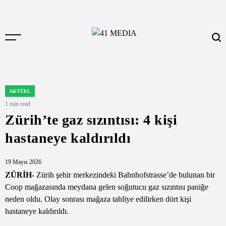
Skip
to
content
41
MEDIA
AKTÜEL
POSTED
IN
1 min read
Estimated
Zürih’te gaz sızıntısı: 4 kişi
read
time
hastaneye kaldırıldı
19 Mayıs 2026
ZÜRİH-
Zürih şehir merkezindeki Bahnhofstrasse’de bulunan bir
Coop mağazasında meydana gelen soğutucu gaz sızıntısı paniğe
neden oldu. Olay sonrası mağaza tahliye edilirken dört kişi
hastaneye kaldırıldı.