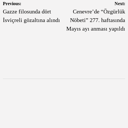
Yazı
Previous:
Next:
Gazze filosunda dört
Cenevre’de “Özgürlük
gezinmesi
İsviçreli gözaltına alındı
Nöbeti” 277. haftasında
Mayıs ayı anması yapıldı