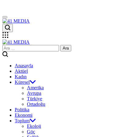
Skip
to
content
41
MEDIA
41
Arama:
MEDIA
Anasayfa
Aktüel
Kadın
Küresel
Amerika
Avrupa
Türkiye
Ortadoğu
Politika
Ekonomi
Toplum
Ekoloji
Göç