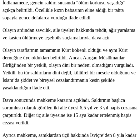
İddianamede, gencin saldırı sırasında “ölüm korkusu yaşadığı”
açıkça belirtildi. Özellikle kızın babasının eline aldığı bir tahta
sopayla gence defalarca vurduğu ifade edildi.
Olayın ardından savcılık, aile üyeleri hakkında tehdit, ağır yaralama
ve kasten öldürmeye teşebbüs suçlamalarıyla dava açtı.
Olayın taraflarının tamamının Kürt kökenli olduğu ve aynı Kürt
derneğine üye oldukları belirtildi. Ancak Aargau Müslümanlar
Birliği’nden bir yetkili, olayın dini bir nedeni olmadığını vurguladı.
Yetkili, bu tür saldırıların dini değil, kültürel bir mesele olduğunu ve
İslam’da şiddet ve bireysel cezalandırmanın kesin şekilde
yasaklandığını ifade etti.
Dava sonucunda mahkeme kararını açıkladı. Saldırının başlıca
sorumlusu olarak görülen iki aile üyesi 6,5 yıl ve 3 yıl hapis cezasına
çarptırıldı. Diğer üç aile üyesine ise 15 aya kadar ertelenmiş hapis
cezası verildi.
Ayrıca mahkeme, sanıklardan üçü hakkında İsviçre’den 8 yıla kadar