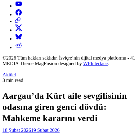
YouTube
Facebook
Threads
X
Bluesky
Reddit
©2026 Tüm hakları saklıdır. İsviçre’nin dijital medya platformu - 41
MEDIA Theme MagFusion designed by
WPInterface
.
Posted
Aktüel
in
Estimated
3 min read
read
time
Aargau’da Kürt aile sevgilisinin
odasına giren genci dövdü:
Mahkeme kararını verdi
18 Şubat 2026
19 Şubat 2026