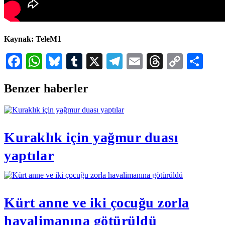
Kaynak: TeleM1
Facebook
WhatsApp
Bluesky
Tumblr
X
Telegram
Email
Threads
Copy
Sha
Link
Benzer haberler
Kuraklık için yağmur duası
yaptılar
Kürt anne ve iki çocuğu zorla
havalimanına götürüldü