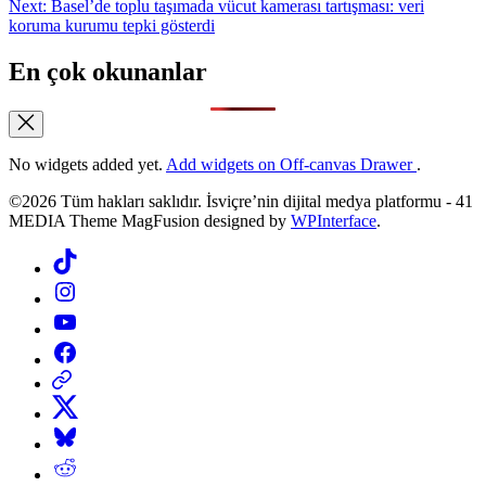
Next:
Basel’de toplu taşımada vücut kamerası tartışması: veri
koruma kurumu tepki gösterdi
En çok okunanlar
No widgets added yet.
Add widgets on Off-canvas Drawer
.
©2026 Tüm hakları saklıdır. İsviçre’nin dijital medya platformu - 41
MEDIA Theme MagFusion designed by
WPInterface
.
Tiktok
Instagram
YouTube
Facebook
Threads
X
Bluesky
Reddit