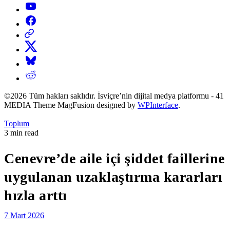
YouTube
Facebook
Threads
X
Bluesky
Reddit
©2026 Tüm hakları saklıdır. İsviçre’nin dijital medya platformu - 41
MEDIA Theme MagFusion designed by
WPInterface
.
Posted
Toplum
in
Estimated
3 min read
read
time
Cenevre’de aile içi şiddet faillerine
uygulanan uzaklaştırma kararları
hızla arttı
7 Mart 2026