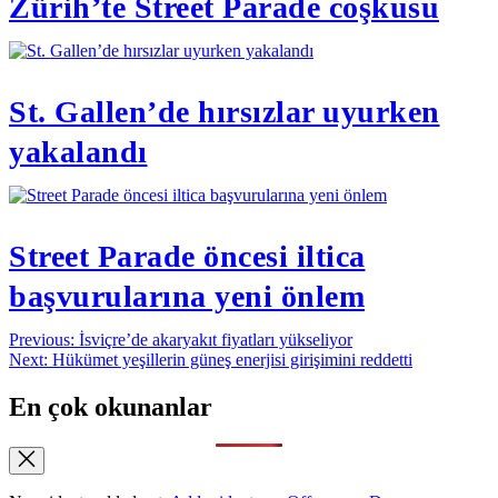
Zürih’te Street Parade coşkusu
St. Gallen’de hırsızlar uyurken
yakalandı
Street Parade öncesi iltica
başvurularına yeni önlem
Yazı
Previous:
İsviçre’de akaryakıt fiyatları yükseliyor
Next:
Hükümet yeşillerin güneş enerjisi girişimini reddetti
gezinmesi
En çok okunanlar