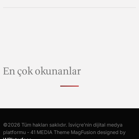
En çok okunanlar
©2026 Tüm hakları saklıdır. İsviçre’nin dijital medya
platformu - 41 MEDIA Theme MagFusion designed by