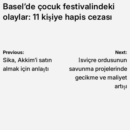
Basel’de çocuk festivalindeki
olaylar: 11 kişiye hapis cezası
Yazı
Previous:
Next:
Sika, Akkim’i satın
İsviçre ordusunun
gezinmesi
almak için anlaştı
savunma projelerinde
gecikme ve maliyet
artışı