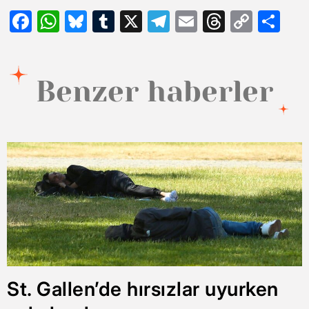
Facebook
WhatsApp
Bluesky
Tumblr
X
Telegram
Email
Threads
Copy
Sh
Link
Benzer haberler
St. Gallen’de hırsızlar uyurken