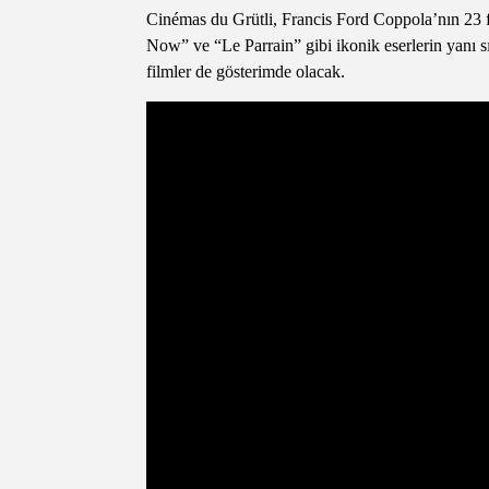
Cinémas du Grütli, Francis Ford Coppola’nın 23 fi
Now” ve “Le Parrain” gibi ikonik eserlerin yanı s
filmler de gösterimde olacak.