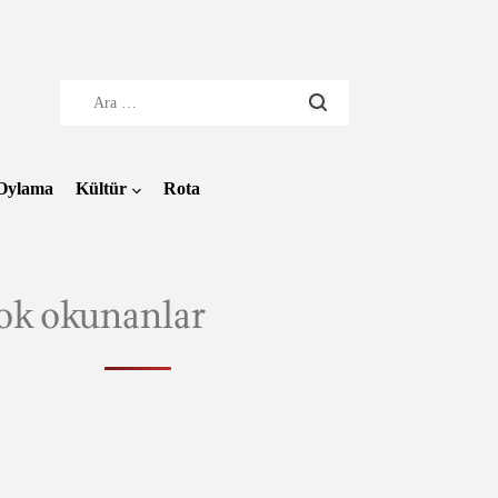
Arama:
Oylama
Kültür
Rota
ok okunanlar