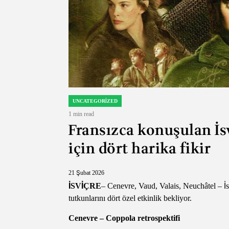
UNCATEGORIZED
POSTED
IN
1 min read
Estimated
Fransızca konuşulan İsv
read
time
için dört harika fikir
21 Şubat 2026
İSVİÇRE
– Cenevre, Vaud, Valais, Neuchâtel – İ
tutkunlarını dört özel etkinlik bekliyor.
Cenevre – Coppola retrospektifi