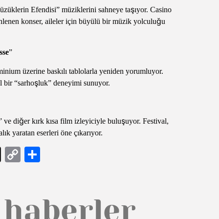
üklerin Efendisi” müziklerini sahneye taşıyor. Casino
nen konser, aileler için büyülü bir müzik yolculuğu
sse
”
minium üzerine baskılı tablolarla yeniden yorumluyor.
sel bir “sarhoşluk” deneyimi sunuyor.
 ve diğer kırk kısa film izleyiciyle buluşuyor. Festival,
ık yaratan eserleri öne çıkarıyor.
ram
ail
Threads
Copy
Share
Link
 haberler