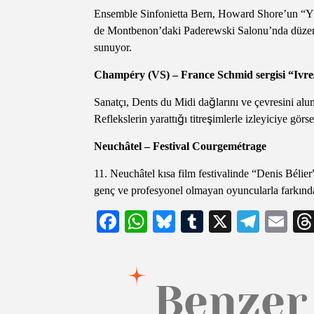
Ensemble Sinfonietta Bern, Howard Shore’un “Yüz
de Montbenon’daki Paderewski Salonu’nda düzenle
sunuyor.
Champéry (VS) – France Schmid sergisi “Ivre
Sanatçı, Dents du Midi dağlarını ve çevresini alu
Reflekslerin yarattığı titreşimlerle izleyiciye gör
Neuchâtel – Festival Courgemétrage
11. Neuchâtel kısa film festivalinde “Denis Bélier”
genç ve profesyonel olmayan oyuncularla farkındal
Facebook
WhatsApp
Bluesky
Tumblr
X
Teleg
Em
Benzer