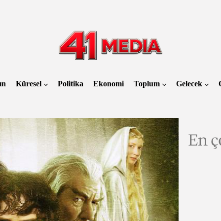
41
MEDIA
ın
Küresel
Politika
Ekonomi
Toplum
Gelecek
En ç