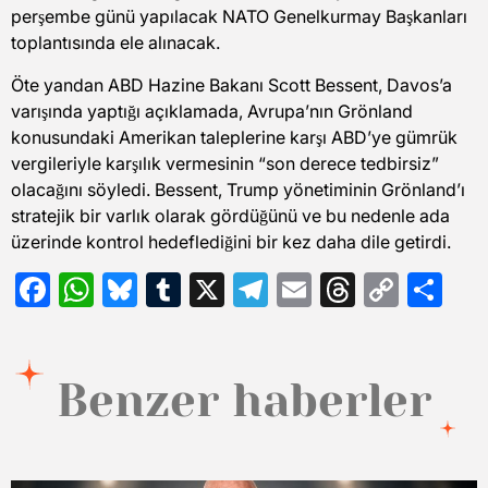
perşembe günü yapılacak NATO Genelkurmay Başkanları
toplantısında ele alınacak.
Öte yandan ABD Hazine Bakanı Scott Bessent, Davos’a
varışında yaptığı açıklamada, Avrupa’nın Grönland
konusundaki Amerikan taleplerine karşı ABD’ye gümrük
vergileriyle karşılık vermesinin “son derece tedbirsiz”
olacağını söyledi. Bessent, Trump yönetiminin Grönland’ı
stratejik bir varlık olarak gördüğünü ve bu nedenle ada
üzerinde kontrol hedeflediğini bir kez daha dile getirdi.
Facebook
WhatsApp
Bluesky
Tumblr
X
Telegram
Email
Threads
Copy
Sh
Link
Benzer haberler