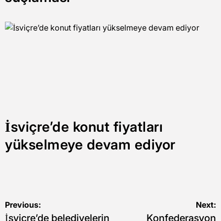
İsviçre’de konut fiyatları
yükselmeye devam ediyor
Yazı
Previous:
Next:
İsviçre’de belediyelerin
Konfederasyon