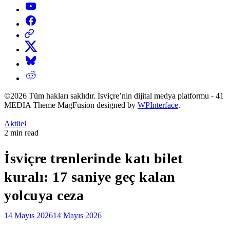
YouTube
Facebook
Threads
X
Bluesky
Reddit
©2026 Tüm hakları saklıdır. İsviçre’nin dijital medya platformu - 41
MEDIA Theme MagFusion designed by
WPInterface
.
Posted
Aktüel
in
Estimated
2 min read
read
time
İsviçre trenlerinde katı bilet
kuralı: 17 saniye geç kalan
yolcuya ceza
14 Mayıs 2026
14 Mayıs 2026