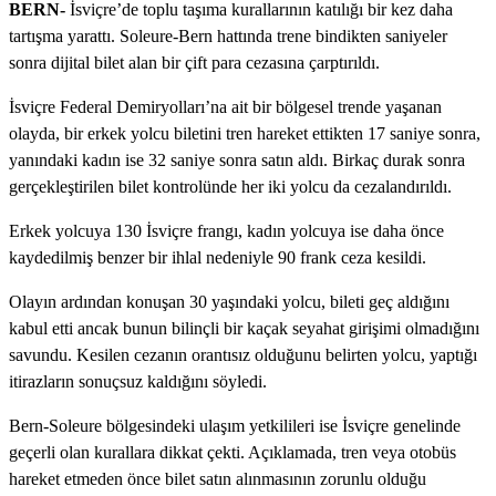
BERN-
İsviçre’de toplu taşıma kurallarının katılığı bir kez daha
tartışma yarattı. Soleure-Bern hattında trene bindikten saniyeler
sonra dijital bilet alan bir çift para cezasına çarptırıldı.
İsviçre Federal Demiryolları’na ait bir bölgesel trende yaşanan
olayda, bir erkek yolcu biletini tren hareket ettikten 17 saniye sonra,
yanındaki kadın ise 32 saniye sonra satın aldı. Birkaç durak sonra
gerçekleştirilen bilet kontrolünde her iki yolcu da cezalandırıldı.
Erkek yolcuya 130 İsviçre frangı, kadın yolcuya ise daha önce
kaydedilmiş benzer bir ihlal nedeniyle 90 frank ceza kesildi.
Olayın ardından konuşan 30 yaşındaki yolcu, bileti geç aldığını
kabul etti ancak bunun bilinçli bir kaçak seyahat girişimi olmadığını
savundu. Kesilen cezanın orantısız olduğunu belirten yolcu, yaptığı
itirazların sonuçsuz kaldığını söyledi.
Bern-Soleure bölgesindeki ulaşım yetkilileri ise İsviçre genelinde
geçerli olan kurallara dikkat çekti. Açıklamada, tren veya otobüs
hareket etmeden önce bilet satın alınmasının zorunlu olduğu