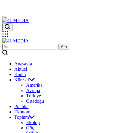
Skip
to
content
41
MEDIA
41
Arama:
MEDIA
Anasayfa
Aktüel
Kadın
Küresel
Amerika
Avrupa
Türkiye
Ortadoğu
Politika
Ekonomi
Toplum
Ekoloji
Göç