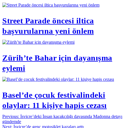
Street Parade öncesi iltica
başvurularına yeni önlem
Zürih’te Bahar için dayanışma
eylemi
Basel’de çocuk festivalindeki
olaylar: 11 kişiye hapis cezası
Yazı
Previous:
İsviçre’deki İnsan kaçakçılığı davasında Madonna detayı
gündemde
gezinmesi
Next:
İsviçre’de genç motosiklet kazaları arttı