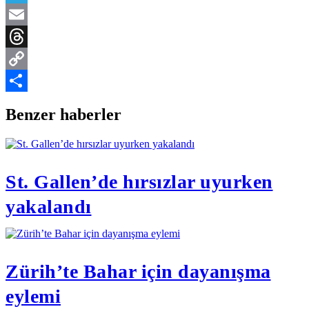
Telegram
Email
Threads
Copy
Link
Share
Benzer haberler
St. Gallen’de hırsızlar uyurken
yakalandı
Zürih’te Bahar için dayanışma
eylemi