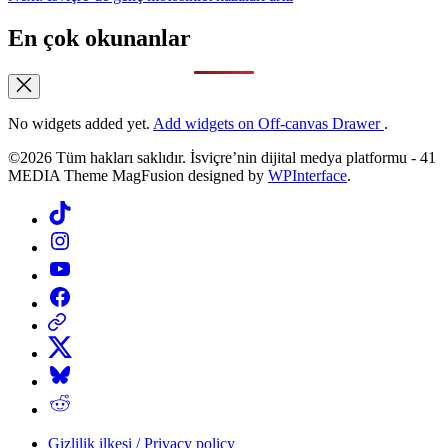
En çok okunanlar
No widgets added yet.
Add widgets on Off-canvas Drawer
.
©2026 Tüm hakları saklıdır. İsviçre’nin dijital medya platformu - 41
MEDIA Theme MagFusion designed by
WPInterface
.
Tiktok
Instagram
YouTube
Facebook
Threads
X
Bluesky
Reddit
Gizlilik ilkesi / Privacy policy