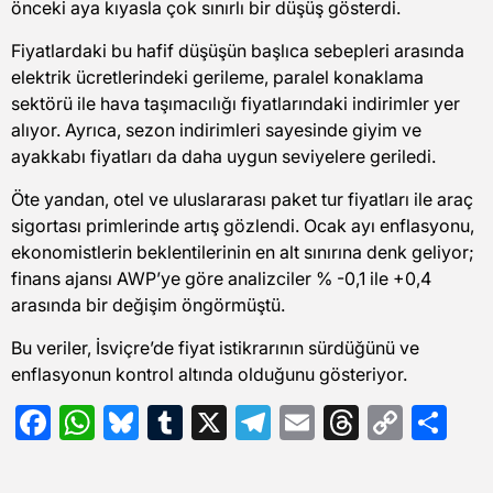
önceki aya kıyasla çok sınırlı bir düşüş gösterdi.
Fiyatlardaki bu hafif düşüşün başlıca sebepleri arasında
elektrik ücretlerindeki gerileme, paralel konaklama
sektörü ile hava taşımacılığı fiyatlarındaki indirimler yer
alıyor. Ayrıca, sezon indirimleri sayesinde giyim ve
ayakkabı fiyatları da daha uygun seviyelere geriledi.
Öte yandan, otel ve uluslararası paket tur fiyatları ile araç
sigortası primlerinde artış gözlendi. Ocak ayı enflasyonu,
ekonomistlerin beklentilerinin en alt sınırına denk geliyor;
finans ajansı AWP’ye göre analizciler % -0,1 ile +0,4
arasında bir değişim öngörmüştü.
Bu veriler, İsviçre’de fiyat istikrarının sürdüğünü ve
enflasyonun kontrol altında olduğunu gösteriyor.
Facebook
WhatsApp
Bluesky
Tumblr
X
Telegram
Email
Threads
Copy
Sh
Link