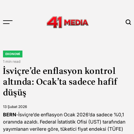
Skip
to
content
41
MEDIA
EKONOMI
POSTED
IN
1 min read
Estimated
İsviçre’de enflasyon kontrol
read
time
altında: Ocak’ta sadece hafif
düşüş
13 Şubat 2026
BERN
-İsviçre’de enflasyon Ocak 2026’da sadece %0,1
oranında azaldı. Federal İstatistik Ofisi (UST) tarafından
yayımlanan verilere göre, tüketici fiyat endeksi (TÜFE)