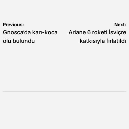
Yazı
Previous:
Next:
Gnosca’da karı-koca
Ariane 6 roketi İsviçre
gezinmesi
ölü bulundu
katkısıyla fırlatıldı