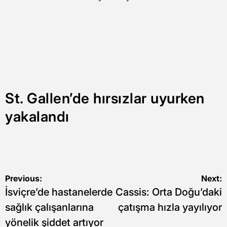
St. Gallen’de hırsızlar uyurken
yakalandı
Yazı
Previous:
Next:
İsviçre’de hastanelerde
Cassis: Orta Doğu’daki
gezinmesi
sağlık çalışanlarına
çatışma hızla yayılıyor
yönelik şiddet artıyor