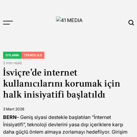
Skip
to
content
41
MEDIA
OYLAMA
TEKNOLOJI
POSTED
IN
2 min read
Estimated
İsviçre’de internet
read
time
kullanıcılarını korumak için
halk inisiyatifi başlatıldı
3 Mart 2026
BERN
– Geniş siyasi destekle başlatılan “İnternet
İnisiyatifi”, teknoloji devlerini yasa dışı içeriklere karşı
daha güçlü önlem almaya zorlamayı hedefliyor. Girişim