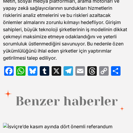
Metin, sosyal medya platformları, arama motorları ve
yapay zekâ sağlayıcılarının sundukları hizmetlerin
risklerini analiz etmelerini ve bu riskleri azaltacak
önlemler almalarını zorunlu kılmayı hedefliyor. Girişim
sahipleri, büyük teknoloji şirketlerinin iş modelinin dikkat
çekmeyi maksimize etmeye odaklandığını ve yeterli
sorumluluk üstlenmediğini savunuyor. Bu nedenle özen
yükümlülüğünü ihlal eden şirketler için yaptırımlar
getirilmesi talep ediliyor.
Facebook
WhatsApp
Bluesky
Tumblr
X
Telegram
Email
Threads
Copy
Sh
Link
Benzer haberler