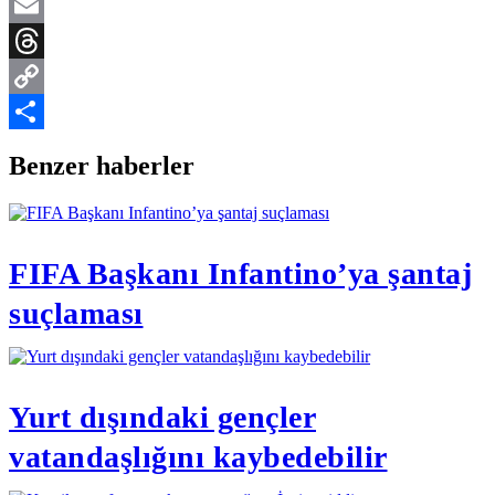
Telegram
Email
Threads
Copy
Link
Share
Benzer haberler
FIFA Başkanı Infantino’ya şantaj
suçlaması
Yurt dışındaki gençler
vatandaşlığını kaybedebilir