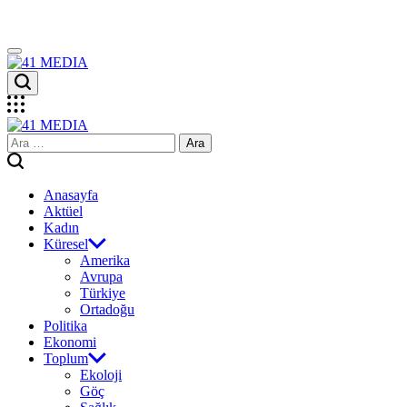
Skip
to
content
41
MEDIA
41
Arama:
MEDIA
Anasayfa
Aktüel
Kadın
Küresel
Amerika
Avrupa
Türkiye
Ortadoğu
Politika
Ekonomi
Toplum
Ekoloji
Göç