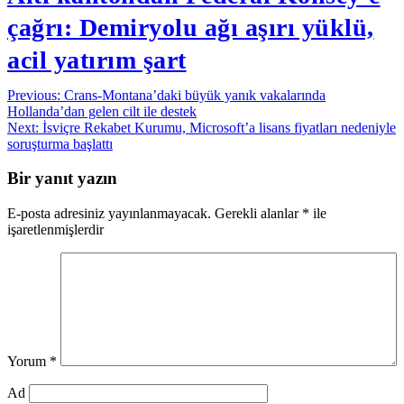
çağrı: Demiryolu ağı aşırı yüklü,
acil yatırım şart
Yazı
Previous:
Crans-Montana’daki büyük yanık vakalarında
Hollanda’dan gelen cilt ile destek
gezinmesi
Next:
İsviçre Rekabet Kurumu, Microsoft’a lisans fiyatları nedeniyle
soruşturma başlattı
Bir yanıt yazın
E-posta adresiniz yayınlanmayacak.
Gerekli alanlar
*
ile
işaretlenmişlerdir
Yorum
*
Ad