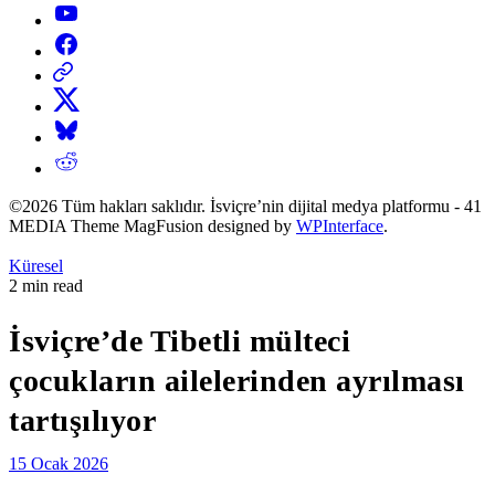
YouTube
Facebook
Threads
X
Bluesky
Reddit
©2026 Tüm hakları saklıdır. İsviçre’nin dijital medya platformu - 41
MEDIA Theme MagFusion designed by
WPInterface
.
Posted
Küresel
in
Estimated
2 min read
read
time
İsviçre’de Tibetli mülteci
çocukların ailelerinden ayrılması
tartışılıyor
15 Ocak 2026