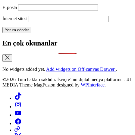
E-posta
İnternet sitesi
En çok okunanlar
No widgets added yet.
Add widgets on Off-canvas Drawer
.
©2026 Tüm hakları saklıdır. İsviçre’nin dijital medya platformu - 41
MEDIA Theme MagFusion designed by
WPInterface
.
Tiktok
Instagram
YouTube
Facebook
Threads