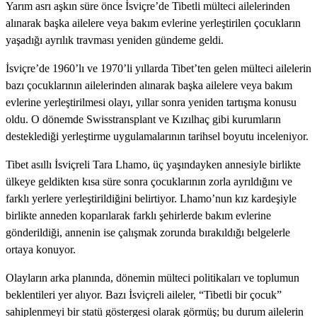
Yarım asrı aşkın süre önce İsviçre’de Tibetli mülteci ailelerinden
alınarak başka ailelere veya bakım evlerine yerleştirilen çocukların
yaşadığı ayrılık travması yeniden gündeme geldi.
İsviçre’de 1960’lı ve 1970’li yıllarda Tibet’ten gelen mülteci ailelerin
bazı çocuklarının ailelerinden alınarak başka ailelere veya bakım
evlerine yerleştirilmesi olayı, yıllar sonra yeniden tartışma konusu
oldu. O dönemde Swisstransplant ve Kızılhaç gibi kurumların
desteklediği yerleştirme uygulamalarının tarihsel boyutu inceleniyor.
Tibet asıllı İsviçreli Tara Lhamo, üç yaşındayken annesiyle birlikte
ülkeye geldikten kısa süre sonra çocuklarının zorla ayrıldığını ve
farklı yerlere yerleştirildiğini belirtiyor. Lhamo’nun kız kardeşiyle
birlikte anneden koparılarak farklı şehirlerde bakım evlerine
gönderildiği, annenin ise çalışmak zorunda bırakıldığı belgelerle
ortaya konuyor.
Olayların arka planında, dönemin mülteci politikaları ve toplumun
beklentileri yer alıyor. Bazı İsviçreli aileler, “Tibetli bir çocuk”
sahiplenmeyi bir statü göstergesi olarak görmüş; bu durum ailelerin