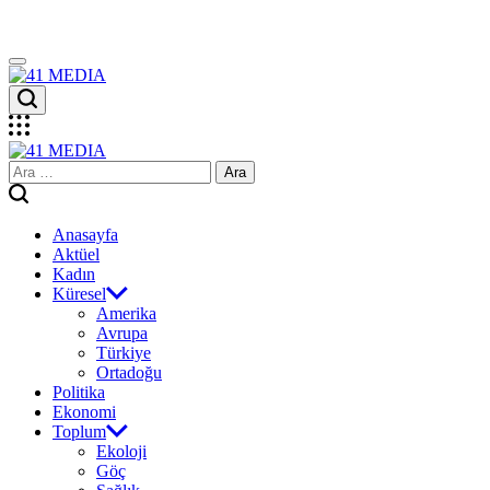
Skip
to
content
41
MEDIA
41
Arama:
MEDIA
Anasayfa
Aktüel
Kadın
Küresel
Amerika
Avrupa
Türkiye
Ortadoğu
Politika
Ekonomi
Toplum
Ekoloji
Göç