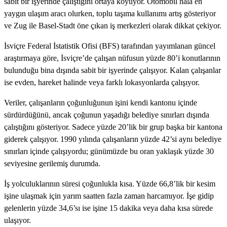
sabit bir işyerinde çalıştığını ortaya koyuyor. Otomobil hâlâ en
yaygın ulaşım aracı olurken, toplu taşıma kullanımı artış gösteriyor
ve Zug ile Basel-Stadt öne çıkan iş merkezleri olarak dikkat çekiyor.
İsviçre Federal İstatistik Ofisi (BFS) tarafından yayımlanan güncel
araştırmaya göre, İsviçre’de çalışan nüfusun yüzde 80’i konutlarının
bulunduğu bina dışında sabit bir işyerinde çalışıyor. Kalan çalışanlar
ise evden, hareket halinde veya farklı lokasyonlarda çalışıyor.
Veriler, çalışanların çoğunluğunun işini kendi kantonu içinde
sürdürdüğünü, ancak çoğunun yaşadığı belediye sınırları dışında
çalıştığını gösteriyor. Sadece yüzde 20’lik bir grup başka bir kantona
giderek çalışıyor. 1990 yılında çalışanların yüzde 42’si aynı belediye
sınırları içinde çalışıyordu; günümüzde bu oran yaklaşık yüzde 30
seviyesine gerilemiş durumda.
İş yolculuklarının süresi çoğunlukla kısa. Yüzde 66,8’lik bir kesim
işine ulaşmak için yarım saatten fazla zaman harcamıyor. İşe gidip
gelenlerin yüzde 34,6’sı ise işine 15 dakika veya daha kısa sürede
ulaşıyor.