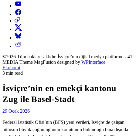
YouTube
Facebook
Threads
X
Bluesky
Reddit
©2026 Tüm hakları saklıdır. İsviçre’nin dijital medya platformu - 41
MEDIA Theme MagFusion designed by
WPInterface
.
Posted
Ekonomi
in
Estimated
3 min read
read
time
İsviçre’nin en emekçi kantonu
Zug ile Basel-Stadt
29 Ocak 2026
Federal İstatistik Ofisi’nin (BFS) yeni verileri, İsviçre’de çalışan
nüfusun büyük çoğunluğunun konutunun bulunduğu bina dışında