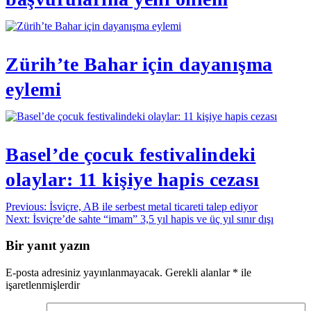
Zürih’te Bahar için dayanışma
eylemi
Basel’de çocuk festivalindeki
olaylar: 11 kişiye hapis cezası
Yazı
Previous:
İsviçre, AB ile serbest metal ticareti talep ediyor
Next:
İsviçre’de sahte “imam” 3,5 yıl hapis ve üç yıl sınır dışı
gezinmesi
Bir yanıt yazın
E-posta adresiniz yayınlanmayacak.
Gerekli alanlar
*
ile
işaretlenmişlerdir