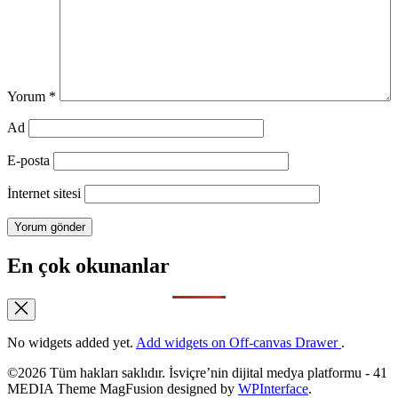
Yorum
*
Ad
E-posta
İnternet sitesi
En çok okunanlar
No widgets added yet.
Add widgets on Off-canvas Drawer
.
©2026 Tüm hakları saklıdır. İsviçre’nin dijital medya platformu - 41
MEDIA Theme MagFusion designed by
WPInterface
.