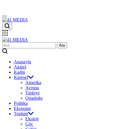
Skip
to
content
41
MEDIA
41
Arama:
MEDIA
Anasayfa
Aktüel
Kadın
Küresel
Amerika
Avrupa
Türkiye
Ortadoğu
Politika
Ekonomi
Toplum
Ekoloji
Göç