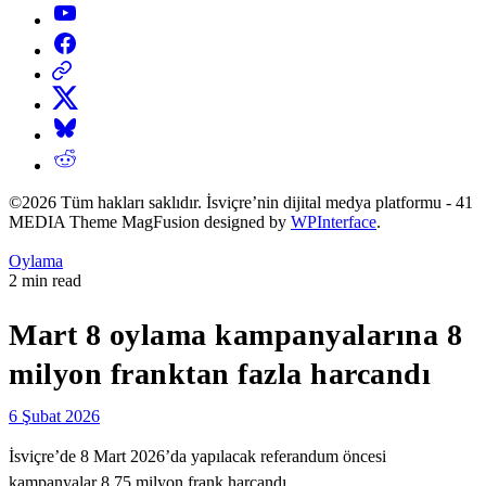
YouTube
Facebook
Threads
X
Bluesky
Reddit
©2026 Tüm hakları saklıdır. İsviçre’nin dijital medya platformu - 41
MEDIA Theme MagFusion designed by
WPInterface
.
Posted
Oylama
in
Estimated
2 min read
read
time
Mart 8 oylama kampanyalarına 8
milyon franktan fazla harcandı
6 Şubat 2026
İsviçre’de 8 Mart 2026’da yapılacak referandum öncesi
kampanyalar 8,75 milyon frank harcandı