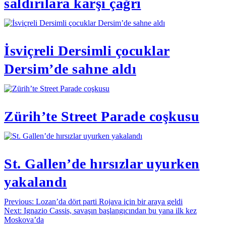
saldırılara karşı çağrı
İsviçreli Dersimli çocuklar
Dersim’de sahne aldı
Zürih’te Street Parade coşkusu
St. Gallen’de hırsızlar uyurken
yakalandı
Yazı
Previous:
Lozan’da dört parti Rojava için bir araya geldi
Next:
Ignazio Cassis, savaşın başlangıcından bu yana ilk kez
gezinmesi
Moskova’da