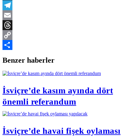
X
Telegram
Email
Threads
Copy
Link
Share
Benzer haberler
İsviçre’de kasım ayında dört
önemli referandum
İsviçre’de havai fişek oylaması