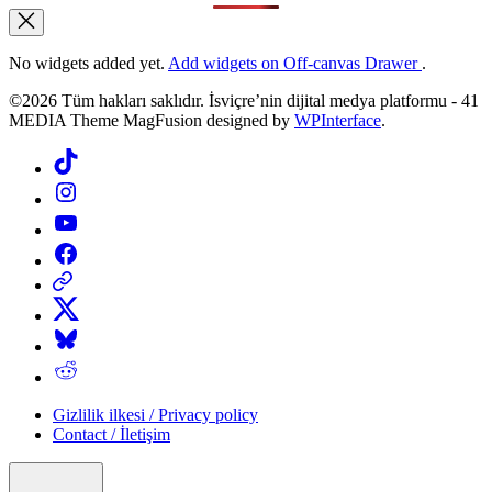
No widgets added yet.
Add widgets on Off-canvas Drawer
.
©2026 Tüm hakları saklıdır. İsviçre’nin dijital medya platformu - 41
MEDIA Theme MagFusion designed by
WPInterface
.
Tiktok
Instagram
YouTube
Facebook
Threads
X
Bluesky
Reddit
Gizlilik ilkesi / Privacy policy
Contact / İletişim