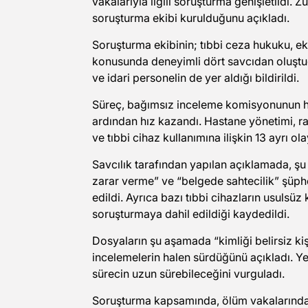
vakalarıyla ilgili soruşturma genişletildi. Zü
soruşturma ekibi kurulduğunu açıkladı.
Soruşturma ekibinin; tıbbi ceza hukuku, eko
konusunda deneyimli dört savcıdan oluştuğu 
ve idari personelin de yer aldığı bildirildi.
Süreç, bağımsız inceleme komisyonunun haz
ardından hız kazandı. Hastane yönetimi, r
ve tıbbi cihaz kullanımına ilişkin 13 ayrı ola
Savcılık tarafından yapılan açıklamada, şu
zarar verme” ve “belgede sahtecilik” şüphe
edildi. Ayrıca bazı tıbbi cihazların usulsüz
soruşturmaya dahil edildiği kaydedildi.
Dosyaların şu aşamada “kimliği belirsiz kişil
incelemelerin halen sürdüğünü açıkladı. Ye
sürecin uzun sürebileceğini vurguladı.
Soruşturma kapsamında, ölüm vakalarında