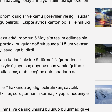
rih Savcılığı, olayların aydınlatılması için özel bir
nomik suçlar ve kamu görevlileriyle ilgili suçlar
belirtildi. Ekipte ayrıca kanton polisi ile hukuki
ırladığı raporun 5 Mayıs’ta teslim edilmesinin
apordaki bulgular doğrultusunda 11 ölüm vakasını
yı savcılığa bildirdi.
 ana kadar “taksirle öldürme”, “ağır bedensel
siyle üç ayrı suç duyurusunun yapıldığı ifade
 kullanılmış olabileceğine dair ihbarların da
er” hakkında açıldığı belirtilirken, savcılık
tkililer, soruşturmanın karmaşık yapısı nedeniyle
 ihmal ya da suç unsuru bulunup bulunmadığı ve