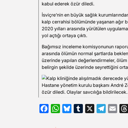
Facebook
WhatsApp
Bluesky
Tumblr
X
Tele
Em