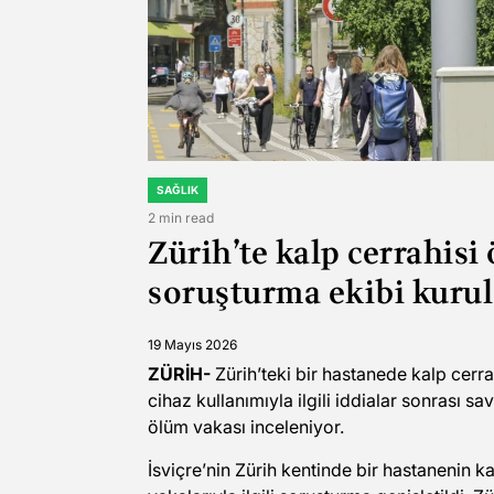
SAĞLIK
POSTED
IN
2 min read
Estimated
Zürih’te kalp cerrahisi 
read
time
soruşturma ekibi kuru
19 Mayıs 2026
ZÜRİH-
Zürih’teki bir hastanede kalp cerr
cihaz kullanımıyla ilgili iddialar sonrası s
ölüm vakası inceleniyor.
İsviçre’nin Zürih kentinde bir hastanenin 