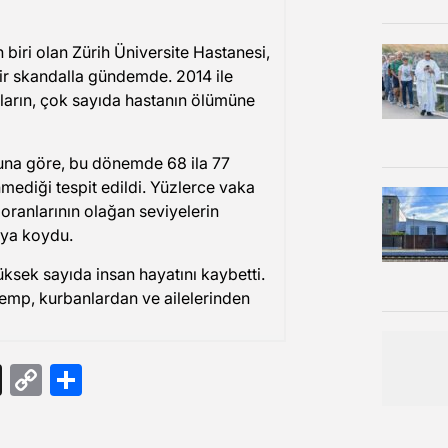
gram
ail
Threads
Copy
Share
Link