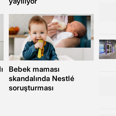
yayılıyor
ı
Bebek maması
skandalında Nestlé
soruşturması