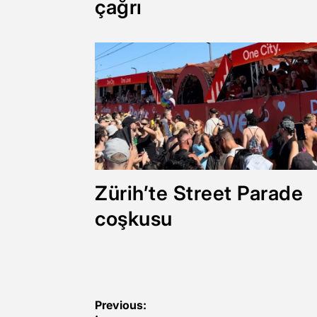
çağrı
Zürih’te Street Parade
coşkusu
Yazı
Previous: