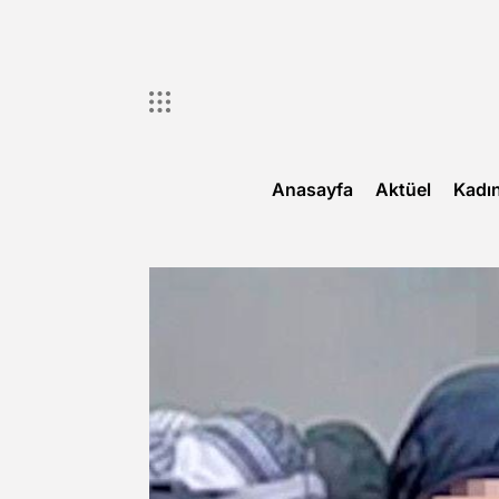
Skip
to
content
Anasayfa
Aktüel
Kadı