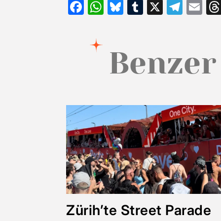
Facebook
WhatsApp
Bluesky
Tumblr
X
Tele
Em
Benzer
Zürih’te Street Parade