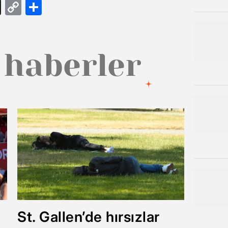
gram
ail
Threads
Copy
Share
Link
 haberler
St. Gallen’de hırsızlar