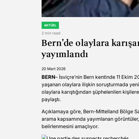
AKTÜEL
POSTED
IN
2 min read
Estimated
Bern’de olaylara karışa
read
time
yayımlandı
20 Mart 2026
BERN
– İsviçre’nin Bern kentinde 11 Ekim 2
yaşanan olaylara ilişkin soruşturmada yeni
olaylara karıştığından şüphelenilen kişiler
paylaştı.
Açıklamaya göre, Bern-Mittelland Bölge Sav
arama kapsamında yayımlanan görüntüler, k
belirlenmesini amaçlıyor.