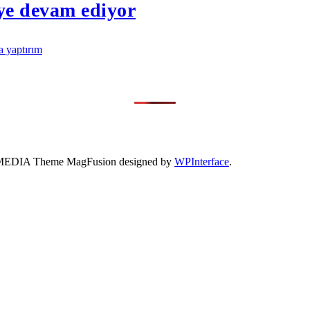
eye devam ediyor
a yaptırım
- 41 MEDIA Theme MagFusion designed by
WPInterface
.