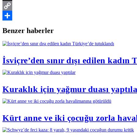
Threads
Copy
Link
Share
Benzer haberler
İsviçre’den sınır dışı edilen kadın
Kuraklık için yağmur duası yaptıl
Kürt anne ve iki çocuğu zorla hav