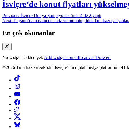
İsviçre’de konut fiyatları yükselm
Yazı
Previous:
İsviçre Dünya Şampiyonası’nda 2’de 2 yaptı
Next:
Lugano’da hastanede taciz ve mobbing iddiaları: bazı çalışanlar
gezinmesi
En çok okunanlar
No widgets added yet.
Add widgets on Off-canvas Drawer
.
©2026 Tüm hakları saklıdır. İsviçre’nin dijital medya platformu 
Tiktok
Instagram
YouTube
Facebook
Threads
X
Bluesky