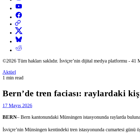
YouTube
Facebook
Threads
X
Bluesky
Reddit
©2026 Tüm hakları saklıdır. İsviçre’nin dijital medya platformu 
Posted
Aktüel
in
Estimated
1 min read
read
time
Bern’de tren faciası: raylardaki kiş
17 Mayıs 2026
BERN
– Bern kantonundaki Münsingen istasyonunda raylarda bulunan bi
İsviçre’nin Münsingen kentindeki tren istasyonunda cumartesi günü öğ