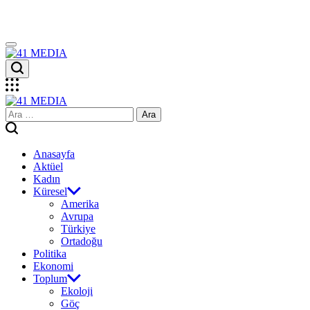
Skip
to
content
41
MEDIA
41
Arama:
MEDIA
Anasayfa
Aktüel
Kadın
Küresel
Amerika
Avrupa
Türkiye
Ortadoğu
Politika
Ekonomi
Toplum
Ekoloji
Göç