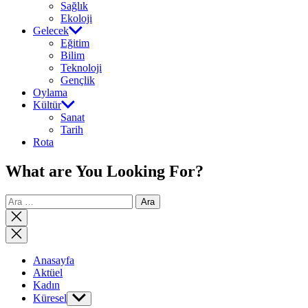
Sağlık
Ekoloji
Gelecek
Eğitim
Bilim
Teknoloji
Gençlik
Oylama
Kültür
Sanat
Tarih
Rota
What are You Looking For?
Arama:
Close
search
Anasayfa
Aktüel
Kadın
Küresel
Show