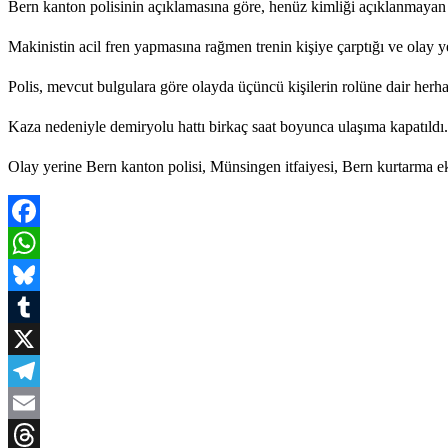
Bern kanton polisinin açıklamasına göre, henüz kimliği açıklanmayan b
Makinistin acil fren yapmasına rağmen trenin kişiye çarptığı ve olay yer
Polis, mevcut bulgulara göre olayda üçüncü kişilerin rolüne dair herha
Kaza nedeniyle demiryolu hattı birkaç saat boyunca ulaşıma kapatıldı. 
Olay yerine Bern kanton polisi, Münsingen itfaiyesi, Bern kurtarma eki
Facebook
WhatsApp
Bluesky
Tumblr
X
Telegram
Email