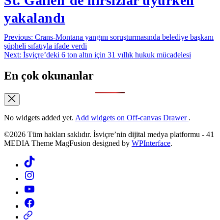
St. Gallen’de hırsızlar uyurken
yakalandı
Yazı
Previous:
Crans-Montana yangını soruşturmasında belediye başkanı
şüpheli sıfatıyla ifade verdi
gezinmesi
Next:
İsviçre’deki 6 ton altın için 31 yıllık hukuk mücadelesi
En çok okunanlar
No widgets added yet.
Add widgets on Off-canvas Drawer
.
©2026 Tüm hakları saklıdır. İsviçre’nin dijital medya platformu - 41
MEDIA Theme MagFusion designed by
WPInterface
.
Tiktok
Instagram
YouTube
Facebook
Threads