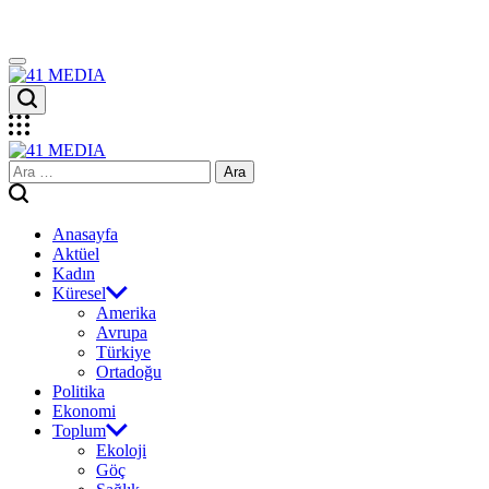
Skip
to
content
41
MEDIA
41
Arama:
MEDIA
Anasayfa
Aktüel
Kadın
Küresel
Amerika
Avrupa
Türkiye
Ortadoğu
Politika
Ekonomi
Toplum
Ekoloji
Göç