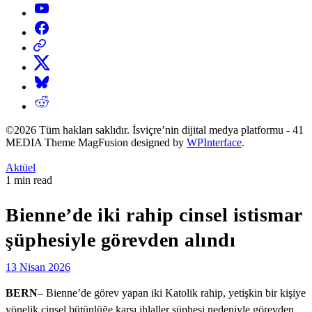
YouTube
Facebook
Threads
X
Bluesky
Reddit
©2026 Tüm hakları saklıdır. İsviçre’nin dijital medya platformu - 41
MEDIA Theme MagFusion designed by
WPInterface
.
Posted
Aktüel
in
Estimated
1 min read
read
time
Bienne’de iki rahip cinsel istismar
şüphesiyle görevden alındı
13 Nisan 2026
BERN
– Bienne’de görev yapan iki Katolik rahip, yetişkin bir kişiye
yönelik cinsel bütünlüğe karşı ihlaller şüphesi nedeniyle görevden