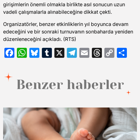
girişimlerin önemli olmakla birlikte asıl sonucun uzun
vadeli çalışmalarla alınabileceğine dikkat çekti.
Organizatörler, benzer etkinliklerin yıl boyunca devam
edeceğini ve bir sonraki turnuvanın sonbaharda yeniden
düzenleneceğini açıkladı. (RTS)
Facebook
WhatsApp
Bluesky
Tumblr
X
Telegram
Email
Threads
Copy
Sh
Link
Benzer haberler