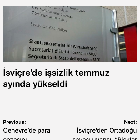
İsviçre’de işsizlik temmuz
ayında yükseldi
Yazı
Previous:
Next:
Cenevre’de para
İsviçre’den Ortadoğu
gezinmesi
cezasını
savaşı uyarısı: “Riskler