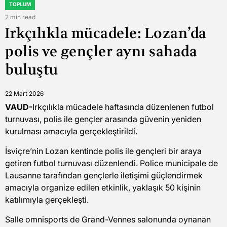
TOPLUM
POSTED
IN
2 min read
Estimated
Irkçılıkla mücadele: Lozan’da
read
time
polis ve gençler aynı sahada
buluştu
22 Mart 2026
VAUD-
Irkçılıkla mücadele haftasında düzenlenen futbol
turnuvası, polis ile gençler arasında güvenin yeniden
kurulması amacıyla gerçekleştirildi.
İsviçre’nin Lozan kentinde polis ile gençleri bir araya
getiren futbol turnuvası düzenlendi. Police municipale de
Lausanne tarafından gençlerle iletişimi güçlendirmek
amacıyla organize edilen etkinlik, yaklaşık 50 kişinin
katılımıyla gerçekleşti.
Salle omnisports de Grand-Vennes salonunda oynanan