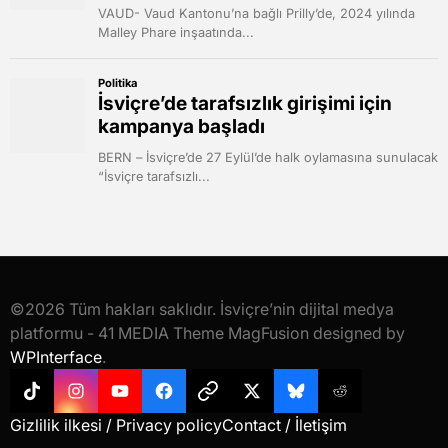
©2026 Tüm hakları saklıdır. İsviçre’nin dijital medya
platformu - 41 MEDIA Theme MagFusion designed by
WPInterface
.
Tiktok
Instagram
YouTube
Facebook
Threads
X
Bluesky
Reddit
Gizlilik ilkesi / Privacy policy
Contact / İletişim