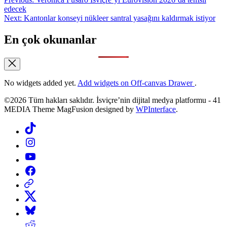
Yazı
edecek
gezinmesi
Next:
Kantonlar konseyi nükleer santral yasağını kaldırmak istiyor
En çok okunanlar
No widgets added yet.
Add widgets on Off-canvas Drawer
.
©2026 Tüm hakları saklıdır. İsviçre’nin dijital medya platformu - 41
MEDIA Theme MagFusion designed by
WPInterface
.
Tiktok
Instagram
YouTube
Facebook
Threads
X
Bluesky
Reddit