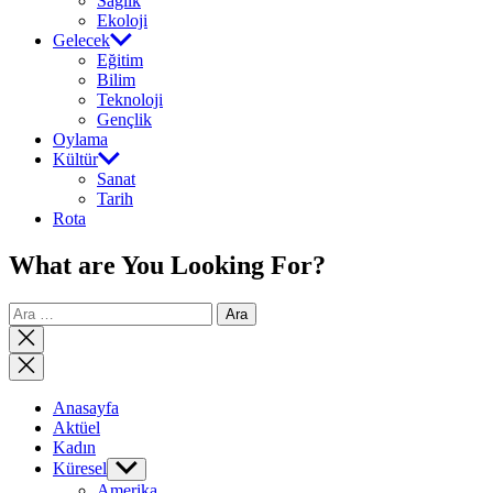
Sağlık
Ekoloji
Gelecek
Eğitim
Bilim
Teknoloji
Gençlik
Oylama
Kültür
Sanat
Tarih
Rota
What are You Looking For?
Arama:
Close
search
Anasayfa
Aktüel
Kadın
Küresel
Show
sub
Amerika