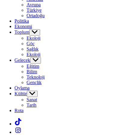
menu
Avrupa
Türkiye
Ortadoğu
Politika
Ekonomi
Toplum
Show
sub
Ekoloji
menu
Göç
Sağlık
Ekoloji
Gelecek
Show
sub
Eğitim
menu
Bilim
Teknoloji
Gençlik
Oylama
Kültür
Show
sub
Sanat
menu
Tarih
Rota
Tiktok
Instagram