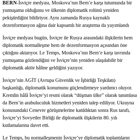
BERN
-İsviçre medyası, Moskova’nın Bern’e karşı tutumunda bir
yumuşama olduğunu ve ülkenin diplomatik rolünü yeniden
pekiştirdiğini bildiriyor. Aynı zamanda Rusya kaynaklı
dezenformasyon ağına dair kapsamlı bir araştırma da yayımlandı
İsviçre medyası bugün, İsviçre ile Rusya arasındaki ilişkilerin hem
diplomatik normalleşme hem de dezenformasyon açısından öne
çıktığını aktarıyor. Le Temps, Moskova’nın Bern’e karşı tavrında
yumuşama gözlendiğini ve İsviçre’nin yeniden ulaşılabilir bir
diplomatik aktör hâline geldiğini yazıyor.
İsviçre’nin AGİT (Avrupa Güvenlik ve İşbirliği Teşkilatı)
başkanlığı, diplomatik konumunu güçlendirmeye yardımcı oluyor.
Kremlin hâlâ İsviçre’yi resmi olarak “düşman ülke” olarak tanımlasa
da Bern’in arabuluculuk hizmetleri yeniden talep ediliyor. Ukrayna
konusundaki Cenevre görüşmelerine katıldıktan sonra Rus tarafı,
İsviçre’yi Sovyetler Birliği ile diplomatik ilişkilerin 80. yılı
kutlamalarına davet etti.
Le Temps, bu normalleşmenin İsviçre’ye diplomatik toplantıların