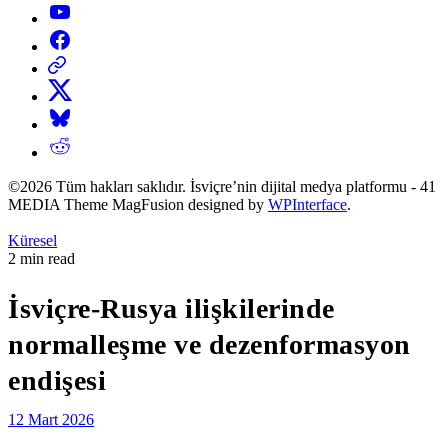
YouTube
Facebook
Threads
X
Bluesky
Reddit
©2026 Tüm hakları saklıdır. İsviçre’nin dijital medya platformu - 41
MEDIA Theme MagFusion designed by
WPInterface
.
Posted
Küresel
in
Estimated
2 min read
read
time
İsviçre-Rusya ilişkilerinde
normalleşme ve dezenformasyon
endişesi
12 Mart 2026