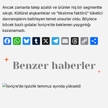
Ancak zamanla talep azaldı ve ürünler niş bir segmentte
sıkıştı. Kültürel alışkanlıklar ve “tiksinme faktörü” tüketici
davranışlarını belirleyen temel unsurlar oldu. Böylece
böcek bazlı gıdalar İsviçre’de beklenen yaygınlığı
kazanamadı.
Facebook
WhatsApp
Bluesky
Tumblr
X
Telegram
Email
Threads
Copy
Sh
Link
Benzer haberler