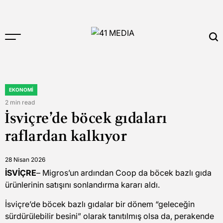
Skip
to
content
41
MEDIA
EKONOMI
POSTED
IN
2 min read
Estimated
İsviçre’de böcek gıdaları
read
time
raflardan kalkıyor
28 Nisan 2026
İSVİÇRE
– Migros’un ardından Coop da böcek bazlı gıda
ürünlerinin satışını sonlandırma kararı aldı.
İsviçre’de böcek bazlı gıdalar bir dönem “geleceğin
sürdürülebilir besini” olarak tanıtılmış olsa da, perakende