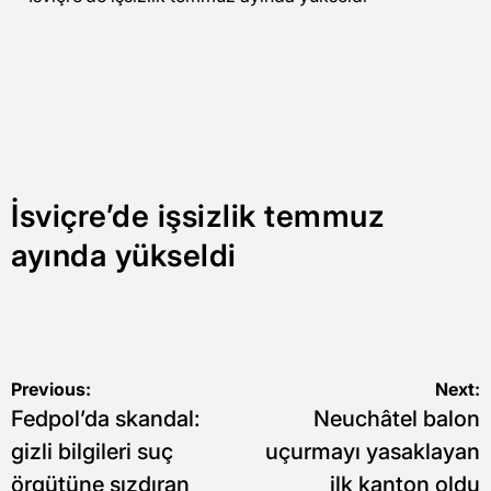
İsviçre’de işsizlik temmuz
ayında yükseldi
Yazı
Previous:
Next:
Fedpol’da skandal:
Neuchâtel balon
gezinmesi
gizli bilgileri suç
uçurmayı yasaklayan
örgütüne sızdıran
ilk kanton oldu