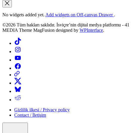
No widgets added yet.
Add widgets on Off-canvas Drawer
.
©2026 Tüm hakları saklıdır. İsviçre’nin dijital medya platformu - 41
MEDIA Theme MagFusion designed by
WPInterface
.
Tiktok
Instagram
YouTube
Facebook
Threads
X
Bluesky
Reddit
Gizlilik ilkesi / Privacy policy
Contact / İletişim