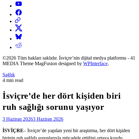
YouTube
Facebook
Threads
X
Bluesky
Reddit
©2026 Tüm hakları saklıdır. İsviçre’nin dijital medya platformu - 41
MEDIA Theme MagFusion designed by
WPInterface
.
Posted
Sağlık
in
Estimated
4 min read
read
time
İsviçre’de her dört kişiden biri
ruh sağlığı sorunu yaşıyor
3 Haziran 2026
3 Haziran 2026
İSVİÇRE
– İsviçre’de yapılan yeni bir araştırma, her dört kişiden
birinin ruh sağlığı sorunlarıyla mücadele ettiğini ortaya koydu.