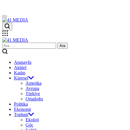
Skip
to
content
41
MEDIA
41
Arama:
MEDIA
Anasayfa
Aktüel
Kadın
Küresel
Amerika
Avrupa
Türkiye
Ortadoğu
Politika
Ekonomi
Toplum
Ekoloji
Göç