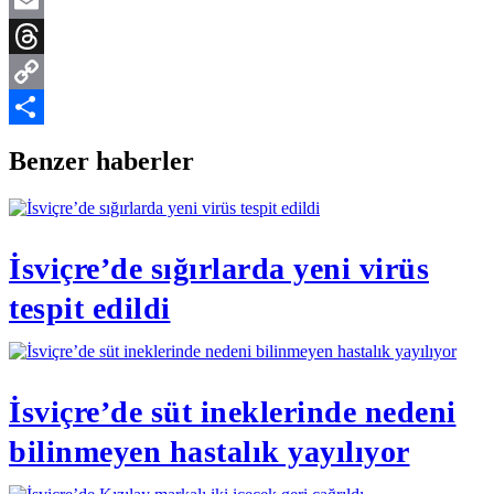
Telegram
Email
Threads
Copy
Link
Share
Benzer haberler
İsviçre’de sığırlarda yeni virüs
tespit edildi
İsviçre’de süt ineklerinde nedeni
bilinmeyen hastalık yayılıyor