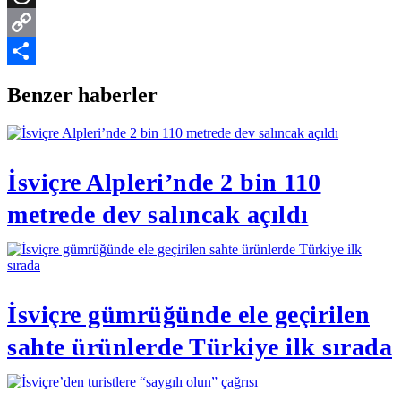
Threads
Copy
Link
Share
Benzer haberler
İsviçre Alpleri’nde 2 bin 110
metrede dev salıncak açıldı
İsviçre gümrüğünde ele geçirilen
sahte ürünlerde Türkiye ilk sırada