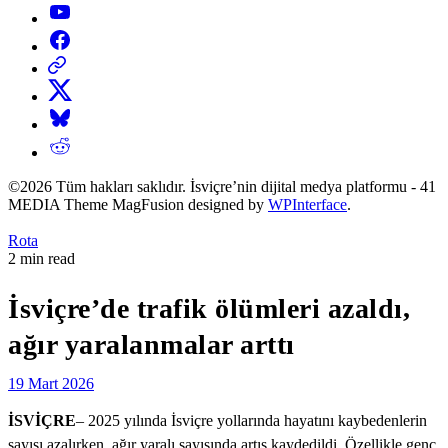
YouTube
Facebook
Threads
X
Bluesky
Reddit
©2026 Tüm hakları saklıdır. İsviçre’nin dijital medya platformu - 41
MEDIA Theme MagFusion designed by
WPInterface
.
Posted
Rota
in
Estimated
2 min read
read
time
İsviçre’de trafik ölümleri azaldı,
ağır yaralanmalar arttı
19 Mart 2026
İSVİÇRE
– 2025 yılında İsviçre yollarında hayatını kaybedenlerin
sayısı azalırken, ağır yaralı sayısında artış kaydedildi. Özellikle genç