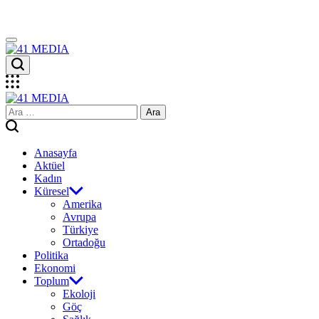
Skip
to
content
41
MEDIA
41
Arama:
MEDIA
Anasayfa
Aktüel
Kadın
Küresel
Amerika
Avrupa
Türkiye
Ortadoğu
Politika
Ekonomi
Toplum
Ekoloji
Göç