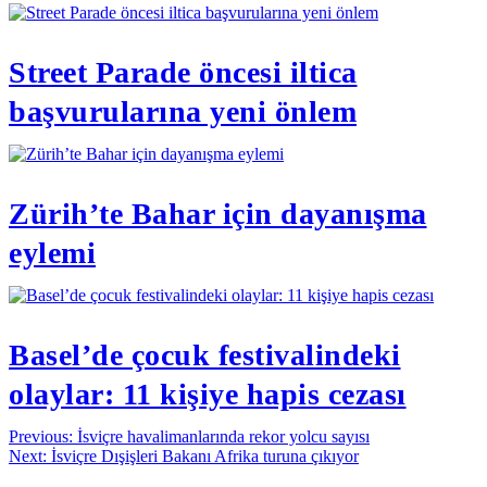
Street Parade öncesi iltica
başvurularına yeni önlem
Zürih’te Bahar için dayanışma
eylemi
Basel’de çocuk festivalindeki
olaylar: 11 kişiye hapis cezası
Yazı
Previous:
İsviçre havalimanlarında rekor yolcu sayısı
Next:
İsviçre Dışişleri Bakanı Afrika turuna çıkıyor
gezinmesi