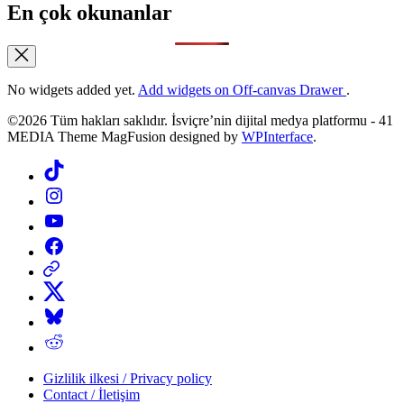
En çok okunanlar
No widgets added yet.
Add widgets on Off-canvas Drawer
.
©2026 Tüm hakları saklıdır. İsviçre’nin dijital medya platformu - 41
MEDIA Theme MagFusion designed by
WPInterface
.
Tiktok
Instagram
YouTube
Facebook
Threads
X
Bluesky
Reddit
Gizlilik ilkesi / Privacy policy
Contact / İletişim