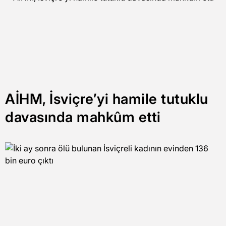
AİHM, İsviçre’yi hamile tutuklu
davasında mahkûm etti