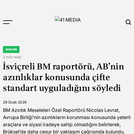
Skip
to
content
41
MEDIA
AVRUPA
POSTED
IN
2 min read
Estimated
İsviçreli BM raportörü, AB’nin
read
time
azınlıklar konusunda çifte
standart uyguladığını söyledi
29 Ocak 2026
BM Azınlık Meseleleri Özel Raportörü Nicolas Levrat,
Avrupa Birliği’nin azınlıkların korunması konusunda yeterli
araçlara ve siyasi iradeye sahip olmadığını belirterek,
Brüksel’de daha cesur bir yaklaşım çağrısında bulundu.