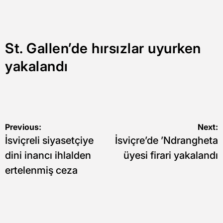
St. Gallen’de hırsızlar uyurken
yakalandı
Yazı
Previous:
Next:
İsviçreli siyasetçiye
İsviçre’de ’Ndrangheta
gezinmesi
dini inancı ihlalden
üyesi firari yakalandı
ertelenmiş ceza