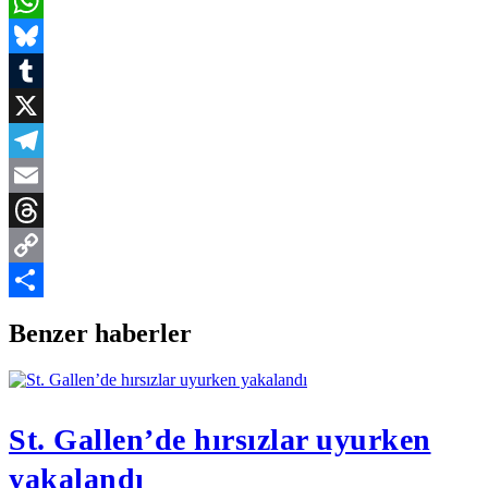
Facebook
WhatsApp
Bluesky
Tumblr
X
Telegram
Email
Threads
Copy
Link
Share
Benzer haberler
St. Gallen’de hırsızlar uyurken
yakalandı