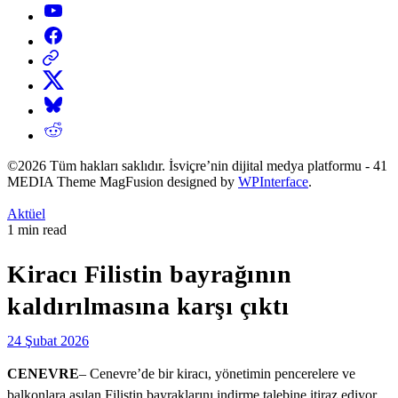
YouTube
Facebook
Threads
X
Bluesky
Reddit
©2026 Tüm hakları saklıdır. İsviçre’nin dijital medya platformu - 41
MEDIA Theme MagFusion designed by
WPInterface
.
Posted
Aktüel
in
Estimated
1 min read
read
time
Kiracı Filistin bayrağının
kaldırılmasına karşı çıktı
24 Şubat 2026
CENEVRE
– Cenevre’de bir kiracı, yönetimin pencerelere ve
balkonlara asılan Filistin bayraklarını indirme talebine itiraz ediyor.