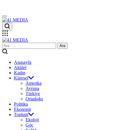
Skip
to
content
41
MEDIA
41
Arama:
MEDIA
Anasayfa
Aktüel
Kadın
Küresel
Amerika
Avrupa
Türkiye
Ortadoğu
Politika
Ekonomi
Toplum
Ekoloji
Göç