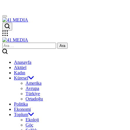
Skip
to
content
41
MEDIA
41
Arama:
MEDIA
Anasayfa
Aktüel
Kadın
Küresel
Amerika
Avrupa
Türkiye
Ortadoğu
Politika
Ekonomi
Toplum
Ekoloji
Göç