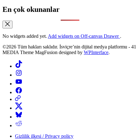
En çok okunanlar
No widgets added yet.
Add widgets on Off-canvas Drawer
.
©2026 Tüm hakları saklıdır. İsviçre’nin dijital medya platformu - 41
MEDIA Theme MagFusion designed by
WPInterface
.
Tiktok
Instagram
YouTube
Facebook
Threads
X
Bluesky
Reddit
Gizlilik ilkesi / Privacy policy