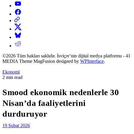
YouTube
Facebook
Threads
X
Bluesky
Reddit
©2026 Tüm hakları saklıdır. İsviçre’nin dijital medya platformu - 41
MEDIA Theme MagFusion designed by
WPInterface
.
Posted
Ekonomi
in
Estimated
2 min read
read
time
Smood ekonomik nedenlerle 30
Nisan’da faaliyetlerini
durduruyor
19 Şubat 2026