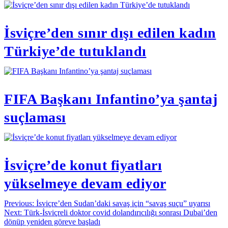
İsviçre’den sınır dışı edilen kadın
Türkiye’de tutuklandı
FIFA Başkanı Infantino’ya şantaj
suçlaması
İsviçre’de konut fiyatları
yükselmeye devam ediyor
Yazı
Previous:
İsviçre’den Sudan’daki savaş için “savaş suçu” uyarısı
Next:
Türk-İsviçreli doktor covid dolandırıcılığı sonrası Dubai’den
gezinmesi
dönüp yeniden göreve başladı