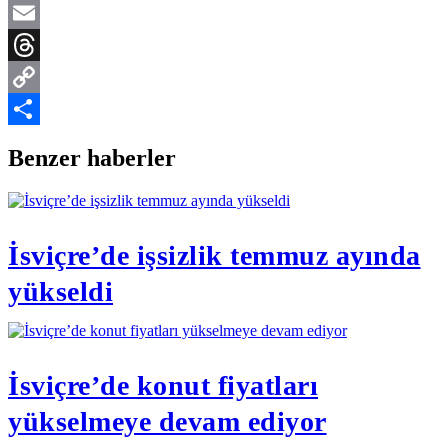
Telegram
Email
Threads
Copy
Link
Share
Benzer haberler
İsviçre’de işsizlik temmuz ayında
yükseldi
İsviçre’de konut fiyatları
yükselmeye devam ediyor