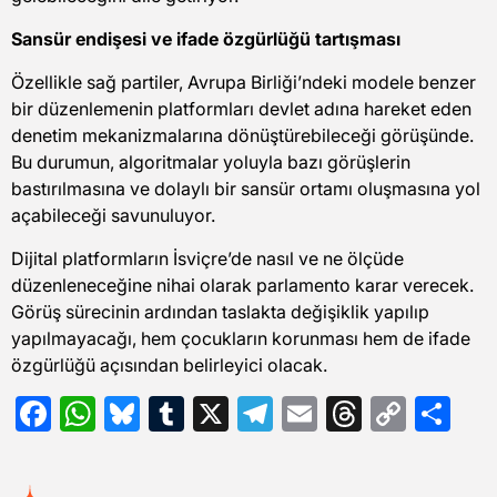
Sansür endişesi ve ifade özgürlüğü tartışması
Özellikle sağ partiler, Avrupa Birliği’ndeki modele benzer
bir düzenlemenin platformları devlet adına hareket eden
denetim mekanizmalarına dönüştürebileceği görüşünde.
Bu durumun, algoritmalar yoluyla bazı görüşlerin
bastırılmasına ve dolaylı bir sansür ortamı oluşmasına yol
açabileceği savunuluyor.
Dijital platformların İsviçre’de nasıl ve ne ölçüde
düzenleneceğine nihai olarak parlamento karar verecek.
Görüş sürecinin ardından taslakta değişiklik yapılıp
yapılmayacağı, hem çocukların korunması hem de ifade
özgürlüğü açısından belirleyici olacak.
Facebook
WhatsApp
Bluesky
Tumblr
X
Telegram
Email
Threads
Copy
Sh
Link