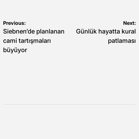
Yazı
Previous:
Next:
Siebnen’de planlanan
Günlük hayatta kural
gezinmesi
cami tartışmaları
patlaması
büyüyor