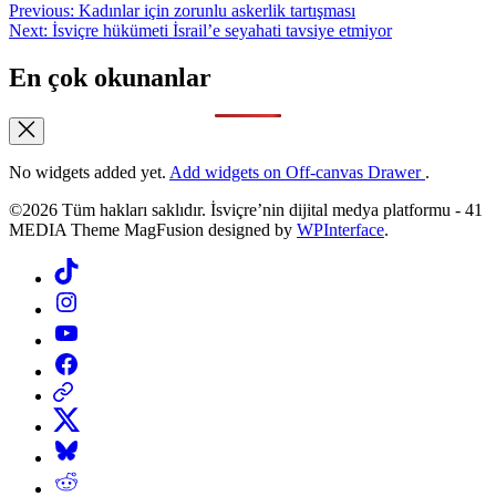
Yazı
Previous:
Kadınlar için zorunlu askerlik tartışması
Next:
İsviçre hükümeti İsrail’e seyahati tavsiye etmiyor
gezinmesi
En çok okunanlar
No widgets added yet.
Add widgets on Off-canvas Drawer
.
©2026 Tüm hakları saklıdır. İsviçre’nin dijital medya platformu - 41
MEDIA Theme MagFusion designed by
WPInterface
.
Tiktok
Instagram
YouTube
Facebook
Threads
X
Bluesky
Reddit