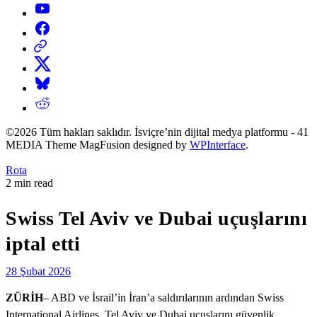
YouTube
Facebook
Threads
X
Bluesky
Reddit
©2026 Tüm hakları saklıdır. İsviçre’nin dijital medya platformu - 41
MEDIA Theme MagFusion designed by
WPInterface
.
Posted
Rota
in
Estimated
2 min read
read
time
Swiss Tel Aviv ve Dubai uçuşlarını
iptal etti
28 Şubat 2026
ZÜRİH
– ABD ve İsrail’in İran’a saldırılarının ardından Swiss
International Airlines, Tel Aviv ve Dubai uçuşlarını güvenlik