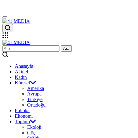
Skip
to
content
41
MEDIA
41
Arama:
MEDIA
Anasayfa
Aktüel
Kadın
Küresel
Amerika
Avrupa
Türkiye
Ortadoğu
Politika
Ekonomi
Toplum
Ekoloji
Göç