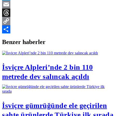
Telegram
Email
Threads
Copy
Link
Share
Benzer haberler
İsviçre Alpleri’nde 2 bin 110
metrede dev salıncak açıldı
İsviçre gümrüğünde ele geçirilen
sahte ürünlerde Türkiye ilk sırada