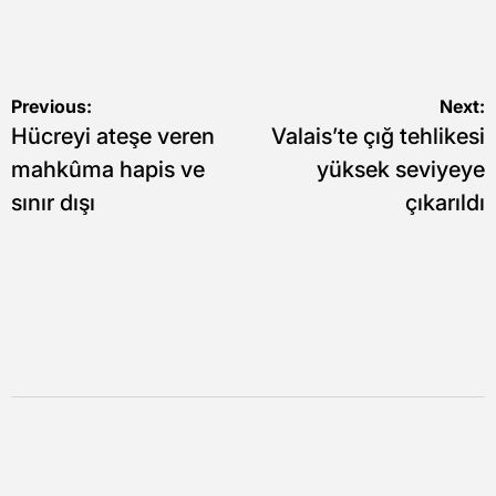
Yazı
Previous:
Next:
Hücreyi ateşe veren
Valais’te çığ tehlikesi
gezinmesi
mahkûma hapis ve
yüksek seviyeye
sınır dışı
çıkarıldı