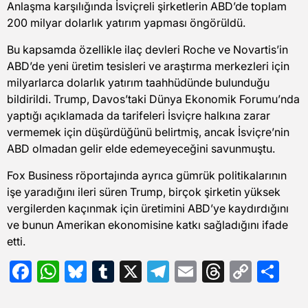
Anlaşma karşılığında İsviçreli şirketlerin ABD’de toplam
200 milyar dolarlık yatırım yapması öngörüldü.
Bu kapsamda özellikle ilaç devleri Roche ve Novartis’in
ABD’de yeni üretim tesisleri ve araştırma merkezleri için
milyarlarca dolarlık yatırım taahhüdünde bulunduğu
bildirildi. Trump, Davos’taki Dünya Ekonomik Forumu’nda
yaptığı açıklamada da tarifeleri İsviçre halkına zarar
vermemek için düşürdüğünü belirtmiş, ancak İsviçre’nin
ABD olmadan gelir elde edemeyeceğini savunmuştu.
Fox Business röportajında ayrıca gümrük politikalarının
işe yaradığını ileri süren Trump, birçok şirketin yüksek
vergilerden kaçınmak için üretimini ABD’ye kaydırdığını
ve bunun Amerikan ekonomisine katkı sağladığını ifade
etti.
Facebook
WhatsApp
Bluesky
Tumblr
X
Telegram
Email
Threads
Copy
Sh
Link