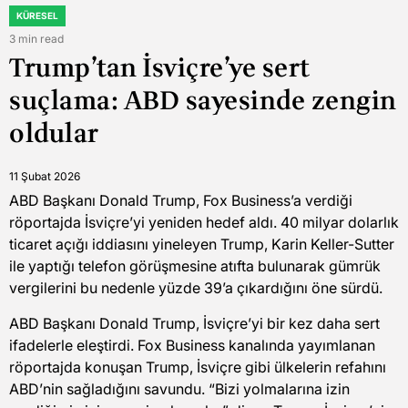
KÜRESEL
POSTED
IN
3 min read
Estimated
Trump’tan İsviçre’ye sert
read
time
suçlama: ABD sayesinde zengin
oldular
11 Şubat 2026
ABD Başkanı Donald Trump, Fox Business’a verdiği
röportajda İsviçre’yi yeniden hedef aldı. 40 milyar dolarlık
ticaret açığı iddiasını yineleyen Trump, Karin Keller-Sutter
ile yaptığı telefon görüşmesine atıfta bulunarak gümrük
vergilerini bu nedenle yüzde 39’a çıkardığını öne sürdü.
ABD Başkanı Donald Trump, İsviçre’yi bir kez daha sert
ifadelerle eleştirdi. Fox Business kanalında yayımlanan
röportajda konuşan Trump, İsviçre gibi ülkelerin refahını
ABD’nin sağladığını savundu. “Bizi yolmalarına izin