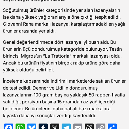
Soğutulmuş ürünler kategorisinde yer alan lazanyaların
ise daha yüksek yağ oranlarıyla öne çıktığı tespit edildi.
Giovanni Rana markalı lazanya, karşılaştırmadaki en yağlı
ürünler arasında yer aldı.
Genel değerlendirmede dört lazanya iyi puan aldı. Bu
ürünlerin üçü dondurulmuş kategoride bulunuyor. Testin
birincisi Migros’un “La Trattoria” markalı lazanyası oldu.
Ancak bu ürünün fiyatının birçok rakip ürüne göre daha
yüksek olduğu belirtildi.
İnceleme kapsamında indirimli marketlerde satılan ürünler
de test edildi. Denner ve Lidl’ın dondurulmuş
lazanyalarının 100 gram başına yaklaşık 50 rappen fiyatla
satıldığı, porsiyon başına 15 gramdan az yağ içerdiği
belirlendi. Bu ürünlerin, daha pahalı bazı markalara
kıyasla daha iyi sonuçlar verdiği kaydedildi.
Facebook
WhatsApp
Bluesky
Tumblr
X
Telegram
Email
Threads
Copy
Sh