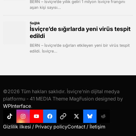
©2026 Tüm hakları saklıdır. İsviçre’nin dijital medya
platformu - 41 MEDIA Theme MagFusion designed by
WPInterface
.
Tiktok
Instagram
YouTube
Facebook
Threads
X
Bluesky
Reddit
Gizlilik ilkesi / Privacy policy
Contact / İletişim