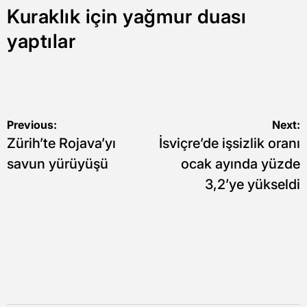
Kuraklık için yağmur duası
yaptılar
Yazı
Previous:
Next:
Zürih’te Rojava’yı
İsviçre’de işsizlik oranı
gezinmesi
savun yürüyüşü
ocak ayında yüzde
3,2’ye yükseldi