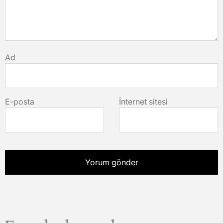
Ad
E-posta
İnternet sitesi