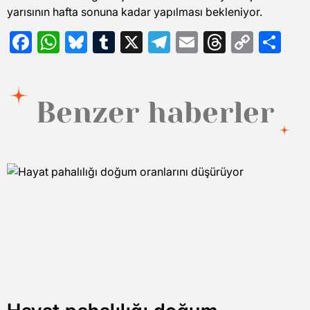
yarısının hafta sonuna kadar yapılması bekleniyor.
Facebook
WhatsApp
Bluesky
Tumblr
X
Telegram
Email
Threads
Copy
Sh
Link
Benzer haberler