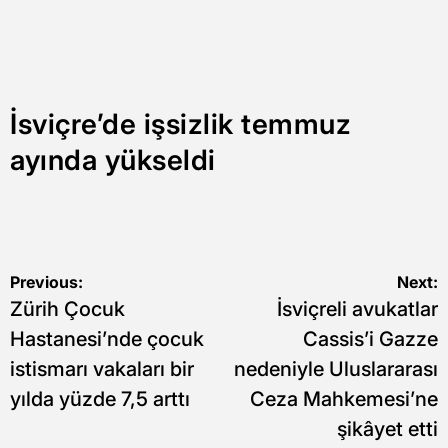
İsviçre’de işsizlik temmuz
ayında yükseldi
Yazı
Previous:
Next:
Zürih Çocuk
İsviçreli avukatlar
gezinmesi
Hastanesi’nde çocuk
Cassis’i Gazze
istismarı vakaları bir
nedeniyle Uluslararası
yılda yüzde 7,5 arttı
Ceza Mahkemesi’ne
şikâyet etti