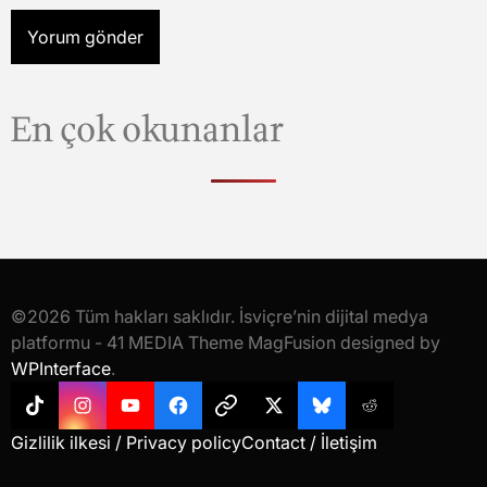
En çok okunanlar
©2026 Tüm hakları saklıdır. İsviçre’nin dijital medya
platformu - 41 MEDIA Theme MagFusion designed by
WPInterface
.
Tiktok
Instagram
YouTube
Facebook
Threads
X
Bluesky
Reddit
Gizlilik ilkesi / Privacy policy
Contact / İletişim