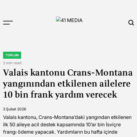
Skip
to
content
41
MEDIA
TOPLUM
POSTED
IN
2 min read
Estimated
Valais kantonu Crans-Montana
read
time
yangınından etkilenen ailelere
10 bin frank yardım verecek
3 Şubat 2026
Valais kantonu, Crans-Montana’daki yangından etkilenen
ilk 50 aileye acil destek kapsamında 10’ar bin İsviçre
frangı ödeme yapacak. Yardımların bu hafta içinde