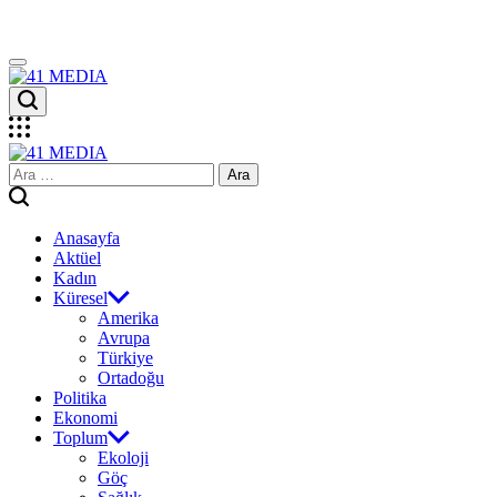
Skip
to
content
41
MEDIA
41
Arama:
MEDIA
Anasayfa
Aktüel
Kadın
Küresel
Amerika
Avrupa
Türkiye
Ortadoğu
Politika
Ekonomi
Toplum
Ekoloji
Göç