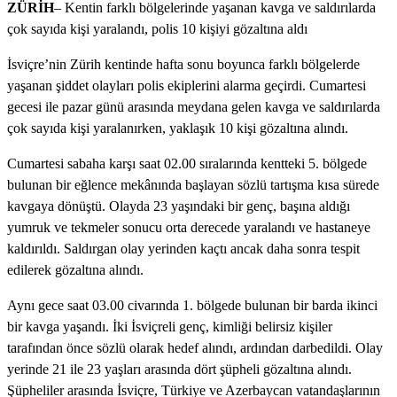
ZÜRİH
– Kentin farklı bölgelerinde yaşanan kavga ve saldırılarda
çok sayıda kişi yaralandı, polis 10 kişiyi gözaltına aldı
İsviçre’nin Zürih kentinde hafta sonu boyunca farklı bölgelerde
yaşanan şiddet olayları polis ekiplerini alarma geçirdi. Cumartesi
gecesi ile pazar günü arasında meydana gelen kavga ve saldırılarda
çok sayıda kişi yaralanırken, yaklaşık 10 kişi gözaltına alındı.
Cumartesi sabaha karşı saat 02.00 sıralarında kentteki 5. bölgede
bulunan bir eğlence mekânında başlayan sözlü tartışma kısa sürede
kavgaya dönüştü. Olayda 23 yaşındaki bir genç, başına aldığı
yumruk ve tekmeler sonucu orta derecede yaralandı ve hastaneye
kaldırıldı. Saldırgan olay yerinden kaçtı ancak daha sonra tespit
edilerek gözaltına alındı.
Aynı gece saat 03.00 civarında 1. bölgede bulunan bir barda ikinci
bir kavga yaşandı. İki İsviçreli genç, kimliği belirsiz kişiler
tarafından önce sözlü olarak hedef alındı, ardından darbedildi. Olay
yerinde 21 ile 23 yaşları arasında dört şüpheli gözaltına alındı.
Şüpheliler arasında İsviçre, Türkiye ve Azerbaycan vatandaşlarının