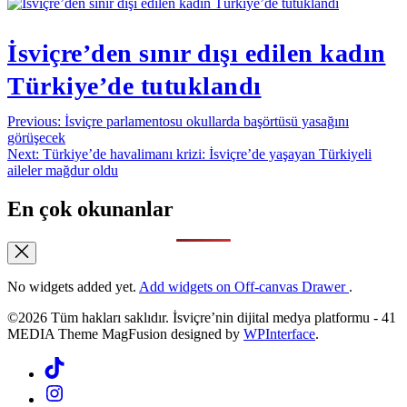
İsviçre’den sınır dışı edilen kadın
Türkiye’de tutuklandı
Yazı
Previous:
İsviçre parlamentosu okullarda başörtüsü yasağını
görüşecek
gezinmesi
Next:
Türkiye’de havalimanı krizi: İsviçre’de yaşayan Türkiyeli
aileler mağdur oldu
En çok okunanlar
No widgets added yet.
Add widgets on Off-canvas Drawer
.
©2026 Tüm hakları saklıdır. İsviçre’nin dijital medya platformu - 41
MEDIA Theme MagFusion designed by
WPInterface
.
Tiktok
Instagram