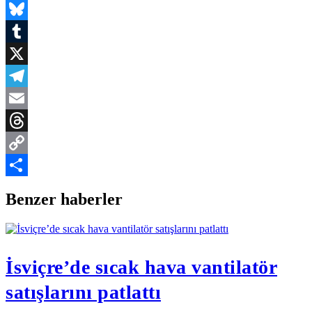
WhatsApp
Bluesky
Tumblr
X
Telegram
Email
Threads
Copy
Link
Share
Benzer haberler
İsviçre’de sıcak hava vantilatör
satışlarını patlattı