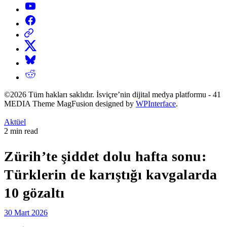
YouTube
Facebook
Threads
X
Bluesky
Reddit
©2026 Tüm hakları saklıdır. İsviçre’nin dijital medya platformu - 41
MEDIA Theme MagFusion designed by
WPInterface
.
Posted
Aktüel
in
Estimated
2 min read
read
time
Zürih’te şiddet dolu hafta sonu:
Türklerin de karıştığı kavgalarda
10 gözaltı
30 Mart 2026