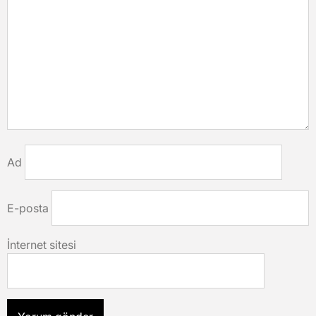
Ad
E-posta
İnternet sitesi