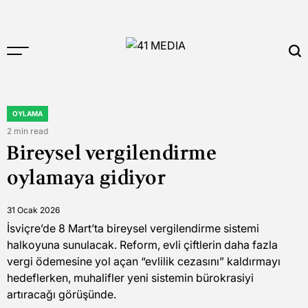
Skip
to
content
41
MEDIA
OYLAMA
POSTED
IN
2 min read
Estimated
Bireysel vergilendirme
read
time
oylamaya gidiyor
31 Ocak 2026
İsviçre’de 8 Mart’ta bireysel vergilendirme sistemi
halkoyuna sunulacak. Reform, evli çiftlerin daha fazla
vergi ödemesine yol açan “evlilik cezasını” kaldırmayı
hedeflerken, muhalifler yeni sistemin bürokrasiyi
artıracağı görüşünde.