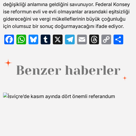
değişikliği anlamına geldiğini savunuyor. Federal Konsey
ise reformun evli ve evli olmayanlar arasındaki eşitsizliği
gidereceğini ve vergi mükelleflerinin büyük çoğunluğu
için olumsuz bir sonuç doğurmayacağını ifade ediyor.
Facebook
WhatsApp
Bluesky
Tumblr
X
Telegram
Email
Threads
Copy
Sh
Link
Benzer haberler