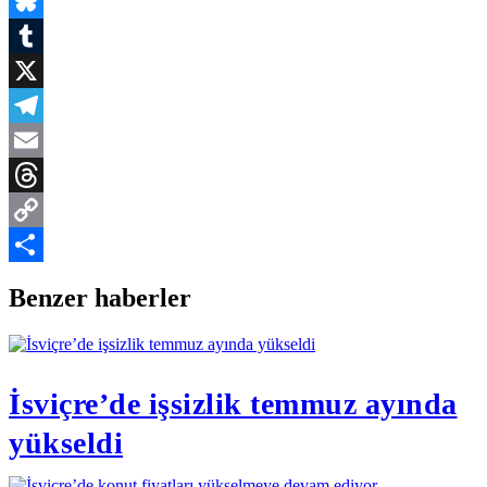
WhatsApp
Bluesky
Tumblr
X
Telegram
Email
Threads
Copy
Link
Share
Benzer haberler
İsviçre’de işsizlik temmuz ayında
yükseldi