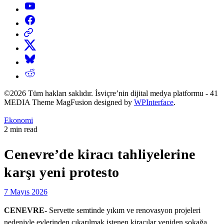
YouTube
Facebook
Threads
X
Bluesky
Reddit
©2026 Tüm hakları saklıdır. İsviçre’nin dijital medya platformu - 41
MEDIA Theme MagFusion designed by
WPInterface
.
Posted
Ekonomi
in
Estimated
2 min read
read
time
Cenevre’de kiracı tahliyelerine
karşı yeni protesto
7 Mayıs 2026
CENEVRE-
Servette semtinde yıkım ve renovasyon projeleri
nedeniyle evlerinden çıkarılmak istenen kiracılar yeniden sokağa