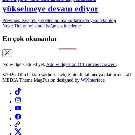
yükselmeye devam ediyor
Yazı
Previous:
İsviçreli şirketten arama kurtarmada yeni teknoloji
Next:
Ticino polisinde bağımsız inceleme
gezinmesi
En çok okunanlar
No widgets added yet.
Add widgets on Off-canvas Drawer
.
©2026 Tüm hakları saklıdır. İsviçre’nin dijital medya platformu - 41
MEDIA Theme MagFusion designed by
WPInterface
.
Tiktok
Instagram
YouTube
Facebook
Threads
X