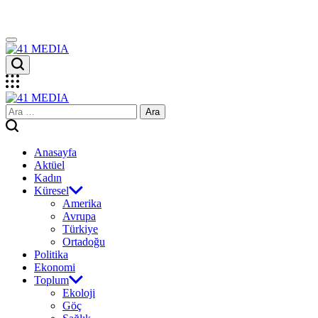
Skip
to
content
41
MEDIA
41
Arama:
MEDIA
Anasayfa
Aktüel
Kadın
Küresel
Amerika
Avrupa
Türkiye
Ortadoğu
Politika
Ekonomi
Toplum
Ekoloji
Göç