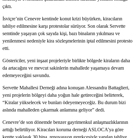
çıktı.
İsviçre’nin Cenevre kentinde konut krizi büyürken, kiracıların
tahliye edilmesine karşı protestolar sürüyor. Son olarak Servette
semtinde yaşayan çok sayıda kişi, bazı binaların yıkılması ve
yenilenmesi nedeniyle kira sözleşmelerinin iptal edilmesini protesto
etti.
Göstericiler, yeni inşaat projeleriyle birlikte bölgede kiraların daha
da artacağını ve mevcut sakinlerin mahallede yaşamaya devam
edemeyeceğini savundu.
Servette Mahallesi Derneği adına konuşan Alessandra Battaglieri,
yeni projelerin bölgeyi daha yoğun hale getireceğini belirterek,
“Kiralar yükselecek ve bunları ödeyemeyeceğiz. Bu durum bizi
aslında mahalleden çıkarmak anlamına geliyor” dedi.
Cenevre’de son dönemde benzer gayrimenkul anlaşmazlıklarının
arttığı belirtiliyor. Kiracıları koruma derneği ASLOCA’ya göre
kentte yaklaşık 30 bina, renovasyon gerekçesiyle yapılan tahliye