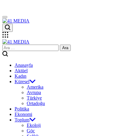
Skip
to
content
41
MEDIA
41
Arama:
MEDIA
Anasayfa
Aktüel
Kadın
Küresel
Amerika
Avrupa
Türkiye
Ortadoğu
Politika
Ekonomi
Toplum
Ekoloji
Göç