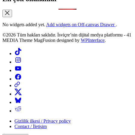
No widgets added yet.
Add widgets on Off-canvas Drawer
.
©2026 Tüm hakları saklıdır. İsviçre’nin dijital medya platformu - 41
MEDIA Theme MagFusion designed by
WPInterface
.
Tiktok
Instagram
YouTube
Facebook
Threads
X
Bluesky
Reddit
Gizlilik ilkesi / Privacy policy
Contact / İletişim