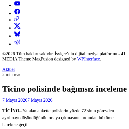
YouTube
Facebook
Threads
X
Bluesky
Reddit
©2026 Tüm hakları saklıdır. İsviçre’nin dijital medya platformu - 41
MEDIA Theme MagFusion designed by
WPInterface
.
Posted
Aktüel
in
Estimated
2 min read
read
time
Ticino polisinde bağımsız inceleme
7 Mayıs 2026
7 Mayıs 2026
TİCİNO
– Yapılan ankette polislerin yüzde 72’sinin görevden
ayrılmayı düşündüğünün ortaya çıkmasının ardından hükümet
harekete geçti.