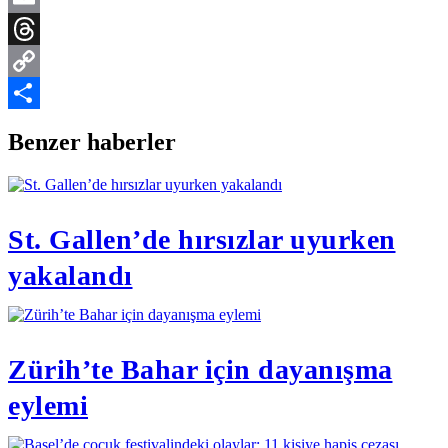
Email
Threads
Copy
Link
Share
Benzer haberler
St. Gallen’de hırsızlar uyurken
yakalandı
Zürih’te Bahar için dayanışma
eylemi