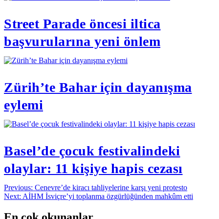
Street Parade öncesi iltica
başvurularına yeni önlem
Zürih’te Bahar için dayanışma
eylemi
Basel’de çocuk festivalindeki
olaylar: 11 kişiye hapis cezası
Yazı
Previous:
Cenevre’de kiracı tahliyelerine karşı yeni protesto
Next:
AİHM İsviçre’yi toplanma özgürlüğünden mahkûm etti
gezinmesi
En çok okunanlar