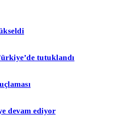
ükseldi
 Türkiye’de tutuklandı
suçlaması
eye devam ediyor