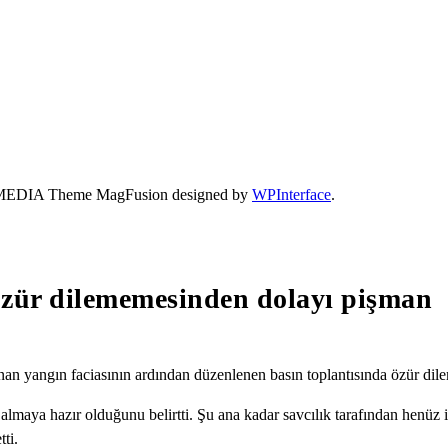
- 41 MEDIA Theme MagFusion designed by
WPInterface
.
zür dilememesinden dolayı pişman
nan yangın faciasının ardından düzenlenen basın toplantısında özür di
almaya hazır olduğunu belirtti. Şu ana kadar savcılık tarafından henüz 
ti.