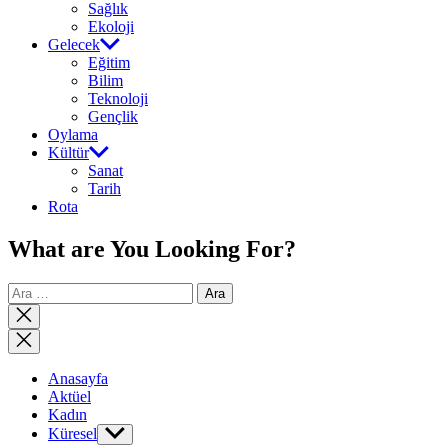
Sağlık
Ekoloji
Gelecek
Eğitim
Bilim
Teknoloji
Gençlik
Oylama
Kültür
Sanat
Tarih
Rota
What are You Looking For?
Arama:
Close
search
Anasayfa
Aktüel
Kadın
Küresel
Show