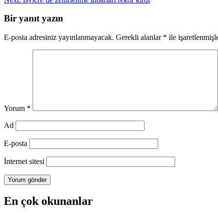
gezinmesi
Bir yanıt yazın
E-posta adresiniz yayınlanmayacak.
Gerekli alanlar
*
ile işaretlenmişl
Yorum
*
Ad
E-posta
İnternet sitesi
En çok okunanlar