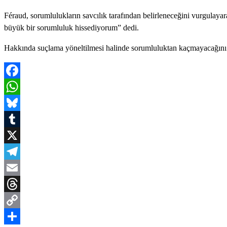
Féraud, sorumlulukların savcılık tarafından belirleneceğini vurgulaya
büyük bir sorumluluk hissediyorum” dedi.
Hakkında suçlama yöneltilmesi halinde sorumluluktan kaçmayacağını 
Facebook
WhatsApp
Bluesky
Tumblr
X
Telegram
Email
Threads
Copy