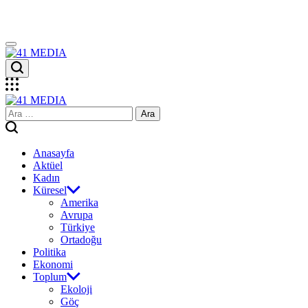
Skip
to
content
41
MEDIA
41
Arama:
MEDIA
Anasayfa
Aktüel
Kadın
Küresel
Amerika
Avrupa
Türkiye
Ortadoğu
Politika
Ekonomi
Toplum
Ekoloji
Göç