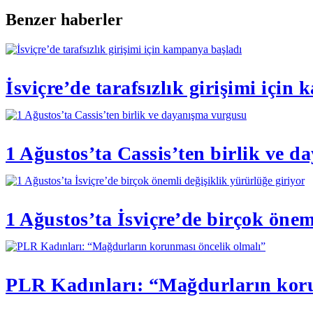
Link
Share
Benzer haberler
İsviçre’de tarafsızlık girişimi içi
1 Ağustos’ta Cassis’ten birlik ve 
1 Ağustos’ta İsviçre’de birçok önem
PLR Kadınları: “Mağdurların koru