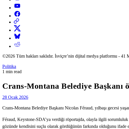
YouTube
Facebook
Threads
X
Bluesky
Reddit
©2026 Tüm hakları saklıdır. İsviçre’nin dijital medya platformu 
Posted
Politika
in
Estimated
1 min read
read
time
Crans-Montana Belediye Başkanı ö
28 Ocak 2026
Crans-Montana Belediye Başkanı Nicolas Féraud, yılbaşı gecesi yaşa
Féraud, Keystone-SDA’ya verdiği röportajda, olayla ilgili sorumluluk 
gözünde kendisini suçlu olarak gördüğünün farkında olduğunu ifade et