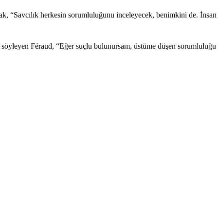
rak, “Savcılık herkesin sorumluluğunu inceleyecek, benimkini de. İnsan
söyleyen Féraud, “Eğer suçlu bulunursam, üstüme düşen sorumluluğu üs