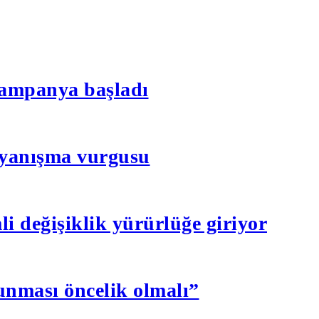
n kampanya başladı
dayanışma vurgusu
li değişiklik yürürlüğe giriyor
nması öncelik olmalı”