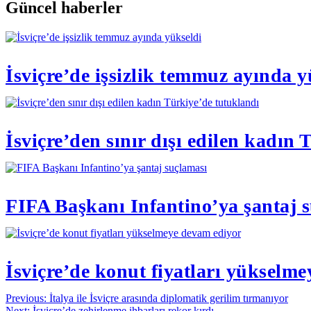
Güncel haberler
İsviçre’de işsizlik temmuz ayında y
İsviçre’den sınır dışı edilen kadın
FIFA Başkanı Infantino’ya şantaj 
İsviçre’de konut fiyatları yükselm
Yazı
Previous:
İtalya ile İsviçre arasında diplomatik gerilim tırmanıyor
Next:
İsviçre’de zehirlenme ihbarları rekor kırdı