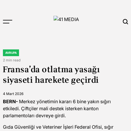
Skip
to
content
41
MEDIA
AVRUPA
POSTED
IN
2 min read
Estimated
Fransa’da otlatma yasağı
read
time
siyaseti harekete geçirdi
4 Mart 2026
BERN-
Merkez yönetimin kararı 6 bine yakın sığırı
etkiledi. Çiftçiler mali destek isterken kanton
parlamentoları devreye girdi.
Gıda Güvenliği ve Veteriner İşleri Federal Ofisi, sığır