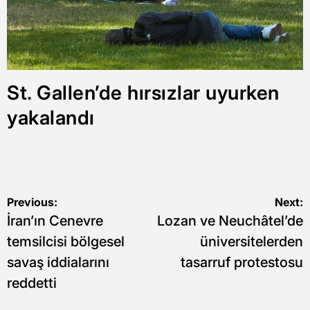
St. Gallen’de hırsızlar uyurken
yakalandı
Yazı
Previous:
Next:
İran’ın Cenevre
Lozan ve Neuchâtel’de
gezinmesi
temsilcisi bölgesel
üniversitelerden
savaş iddialarını
tasarruf protestosu
reddetti