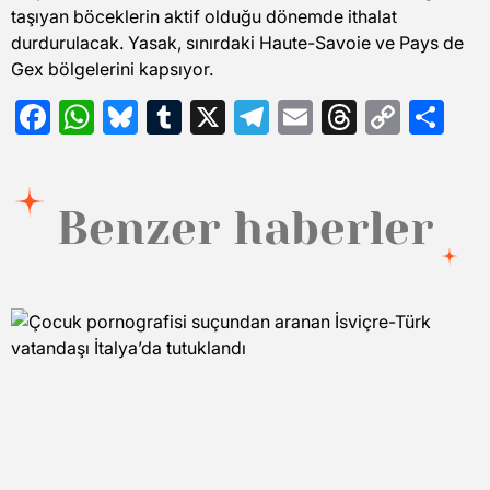
taşıyan böceklerin aktif olduğu dönemde ithalat
durdurulacak. Yasak, sınırdaki Haute-Savoie ve Pays de
Gex bölgelerini kapsıyor.
Facebook
WhatsApp
Bluesky
Tumblr
X
Telegram
Email
Threads
Copy
Sh
Link
Benzer haberler