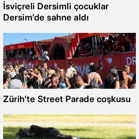
İsviçreli Dersimli çocuklar
Dersim’de sahne aldı
Zürih’te Street Parade coşkusu