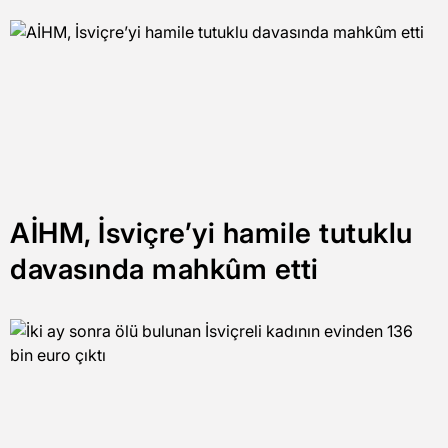
AİHM, İsviçre’yi hamile tutuklu
davasında mahkûm etti