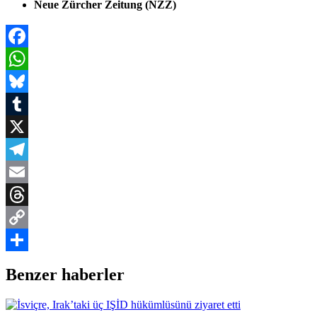
Neue Zürcher Zeitung (NZZ)
Facebook
WhatsApp
Bluesky
Tumblr
X
Telegram
Email
Threads
Copy
Link
Share
Benzer haberler