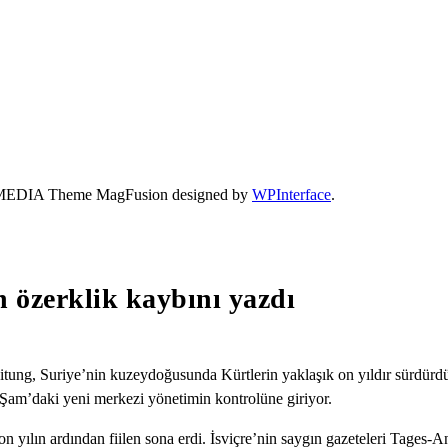
- 41 MEDIA Theme MagFusion designed by
WPInterface
.
in özerklik kaybını yazdı
tung, Suriye’nin kuzeydoğusunda Kürtlerin yaklaşık on yıldır sürdürdüğ
e Şam’daki yeni merkezi yönetimin kontrolüne giriyor.
k on yılın ardından fiilen sona erdi. İsviçre’nin saygın gazeteleri Tage