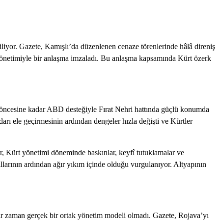
tiliyor. Gazete, Kamışlı’da düzenlenen cenaze törenlerinde hâlâ direniş
 yönetimiyle bir anlaşma imzaladı. Bu anlaşma kapsamında Kürt özerk
re öncesine kadar ABD desteğiyle Fırat Nehri hattında güçlü konumda
arı ele geçirmesinin ardından dengeler hızla değişti ve Kürtler
r, Kürt yönetimi döneminde baskınlar, keyfî tutuklamalar ve
llarının ardından ağır yıkım içinde olduğu vurgulanıyor. Altyapının
bir zaman gerçek bir ortak yönetim modeli olmadı. Gazete, Rojava’yı