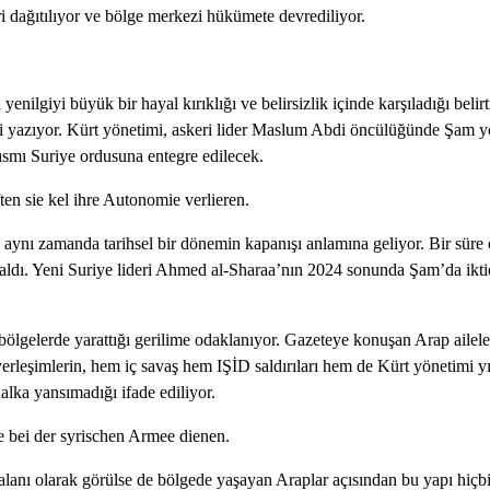
i dağıtılıyor ve bölge merkezi hükümete devrediliyor.
ilgiyi büyük bir hayal kırıklığı ve belirsizlik içinde karşıladığı belir
ğini yazıyor. Kürt yönetimi, askeri lider Maslum Abdi öncülüğünde Şam
kısmı Suriye ordusuna entegre edilecek.
il, aynı zamanda tarihsel bir dönemin kapanışı anlamına geliyor. Bir sü
kaldı. Yeni Suriye lideri Ahmed al‑Sharaa’nın 2024 sonunda Şam’da iktid
lgelerde yarattığı gerilime odaklanıyor. Gazeteye konuşan Arap ailele
rleşimlerin, hem iç savaş hem IŞİD saldırıları hem de Kürt yönetimi yı
halka yansımadığı ifade ediliyor.
 alanı olarak görülse de bölgede yaşayan Araplar açısından bu yapı hiç