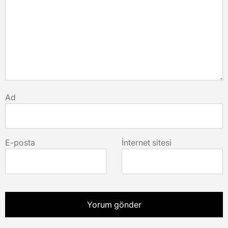
Ad
E-posta
İnternet sitesi