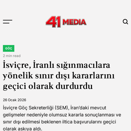
Skip
to
content
41
MEDIA
GÖÇ
POSTED
IN
2 min read
Estimated
İsviçre, İranlı sığınmacılara
read
time
yönelik sınır dışı kararlarını
geçici olarak durdurdu
26 Ocak 2026
İsviçre Göç Sekreterliği (SEM), İran’daki mevcut
gelişmeler nedeniyle olumsuz kararla sonuçlanması ve
sınır dışı edilmesi beklenen iltica başvurularını geçici
olarak askıya aldı.