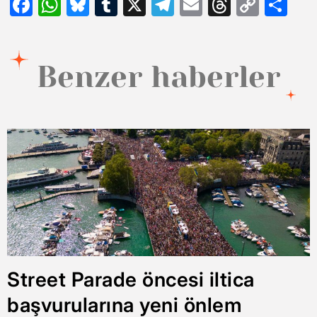
Facebook
WhatsApp
Bluesky
Tumblr
X
Telegram
Email
Threads
Copy
Sh
Link
Benzer haberler
Street Parade öncesi iltica
başvurularına yeni önlem