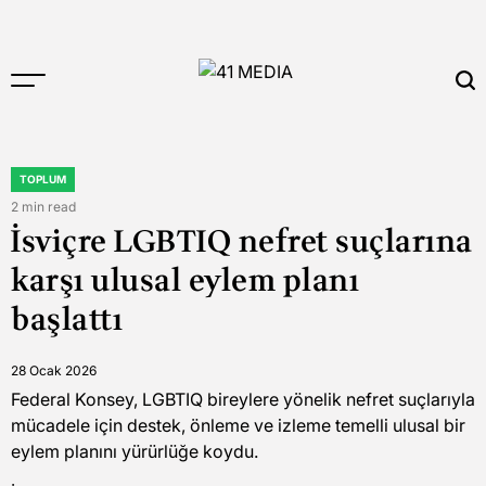
Skip
to
content
41
MEDIA
TOPLUM
POSTED
IN
2 min read
Estimated
İsviçre LGBTIQ nefret suçlarına
read
time
karşı ulusal eylem planı
başlattı
28 Ocak 2026
Federal Konsey, LGBTIQ bireylere yönelik nefret suçlarıyla
mücadele için destek, önleme ve izleme temelli ulusal bir
eylem planını yürürlüğe koydu.