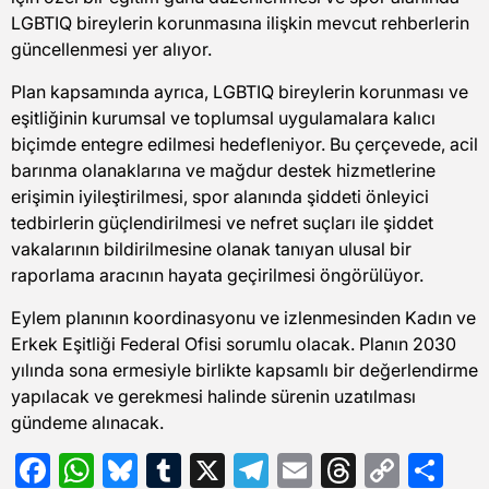
LGBTIQ bireylerin korunmasına ilişkin mevcut rehberlerin
güncellenmesi yer alıyor.
Plan kapsamında ayrıca, LGBTIQ bireylerin korunması ve
eşitliğinin kurumsal ve toplumsal uygulamalara kalıcı
biçimde entegre edilmesi hedefleniyor. Bu çerçevede, acil
barınma olanaklarına ve mağdur destek hizmetlerine
erişimin iyileştirilmesi, spor alanında şiddeti önleyici
tedbirlerin güçlendirilmesi ve nefret suçları ile şiddet
vakalarının bildirilmesine olanak tanıyan ulusal bir
raporlama aracının hayata geçirilmesi öngörülüyor.
Eylem planının koordinasyonu ve izlenmesinden Kadın ve
Erkek Eşitliği Federal Ofisi sorumlu olacak. Planın 2030
yılında sona ermesiyle birlikte kapsamlı bir değerlendirme
yapılacak ve gerekmesi halinde sürenin uzatılması
gündeme alınacak.
Facebook
WhatsApp
Bluesky
Tumblr
X
Telegram
Email
Threads
Copy
Sh