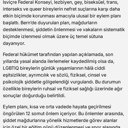
İsviçre Federal Konseyi, lezbiyen, gey, biseksüel, trans,
interseks ve queer bireylerin nefret suçlarına karşı daha
etkin biçimde korunması amacıyla ulusal bir eylem planı
başlattı. Bern’de duyurulan plan, mağdurların
desteklenmesi, şiddetin önlenmesi ve vakaların sistematik
biçimde izlenmesi olmak üzere üç temel sütuna
dayanıyor.
Federal hükümet tarafından yapılan açıklamada, son
yıllarda yasal alanda ilerlemeler kaydedilmiş olsa da,
LGBTIQ bireylerin günlük yaşamlarının hâlâ ciddi
eşitsizlikler, ayrımcılık ve sözlü, fiziksel, cinsel ve
psikolojik şiddetle gölgelendiği vurgulandı. Bu durumun
özellikle bireylerin ruhsal ve fiziksel sağlığı üzerinde ağır
sonuçlar doğurduğu belirtildi.
Eylem planı, kısa ve orta vadede hayata geçirilmesi
öngörülen 12 somut önlem içeriyor. Bu önlemler arasında,
şiddet mağdurlarına yönelik hizmetlerde görev alanlar
için özel bir eğitim günü düzenlenmesi ve spor alanında