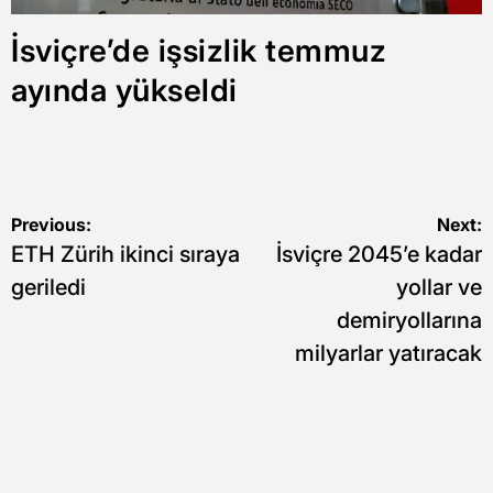
İsviçre’de işsizlik temmuz
ayında yükseldi
Yazı
Previous:
Next:
ETH Zürih ikinci sıraya
İsviçre 2045’e kadar
gezinmesi
geriledi
yollar ve
demiryollarına
milyarlar yatıracak