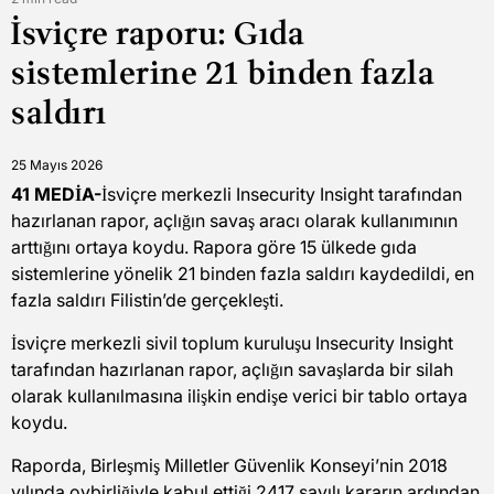
Estimated
İsviçre raporu: Gıda
read
time
sistemlerine 21 binden fazla
saldırı
25 Mayıs 2026
41 MEDİA-
İsviçre merkezli Insecurity Insight tarafından
hazırlanan rapor, açlığın savaş aracı olarak kullanımının
arttığını ortaya koydu. Rapora göre 15 ülkede gıda
sistemlerine yönelik 21 binden fazla saldırı kaydedildi, en
fazla saldırı Filistin’de gerçekleşti.
İsviçre merkezli sivil toplum kuruluşu Insecurity Insight
tarafından hazırlanan rapor, açlığın savaşlarda bir silah
olarak kullanılmasına ilişkin endişe verici bir tablo ortaya
koydu.
Raporda, Birleşmiş Milletler Güvenlik Konseyi’nin 2018
yılında oybirliğiyle kabul ettiği 2417 sayılı kararın ardından