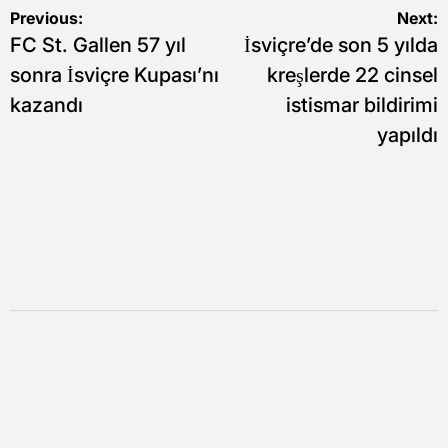
Yazı
Previous:
Next:
FC St. Gallen 57 yıl
İsviçre’de son 5 yılda
gezinmesi
sonra İsviçre Kupası’nı
kreşlerde 22 cinsel
kazandı
istismar bildirimi
yapıldı