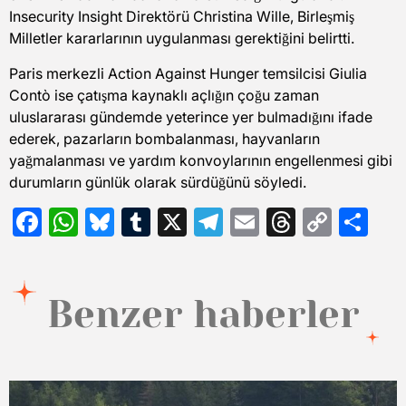
Insecurity Insight Direktörü Christina Wille, Birleşmiş
Milletler kararlarının uygulanması gerektiğini belirtti.
Paris merkezli Action Against Hunger temsilcisi Giulia
Contò ise çatışma kaynaklı açlığın çoğu zaman
uluslararası gündemde yeterince yer bulmadığını ifade
ederek, pazarların bombalanması, hayvanların
yağmalanması ve yardım konvoylarının engellenmesi gibi
durumların günlük olarak sürdüğünü söyledi.
Facebook
WhatsApp
Bluesky
Tumblr
X
Telegram
Email
Threads
Copy
Sh
Link
Benzer haberler