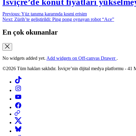
İsviçre’de konut fiyatları yükselm
Yazı
Previous:
Yüz tanıma kararında kısmi erişim
Next:
Zürih’te geliştirildi: Ping pong oynayan robot “Ace”
gezinmesi
En çok okunanlar
No widgets added yet.
Add widgets on Off-canvas Drawer
.
©2026 Tüm hakları saklıdır. İsviçre’nin dijital medya platformu 
Tiktok
Instagram
YouTube
Facebook
Threads
X
Bluesky