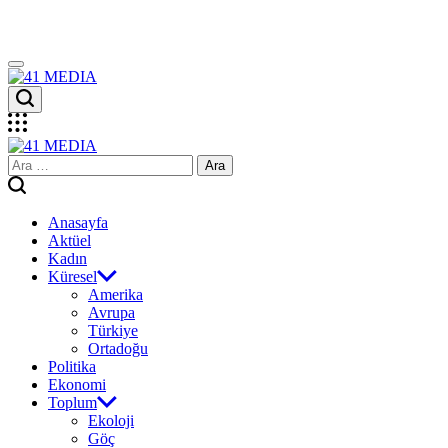
Skip
to
content
41
MEDIA
41
Arama:
MEDIA
Anasayfa
Aktüel
Kadın
Küresel
Amerika
Avrupa
Türkiye
Ortadoğu
Politika
Ekonomi
Toplum
Ekoloji
Göç