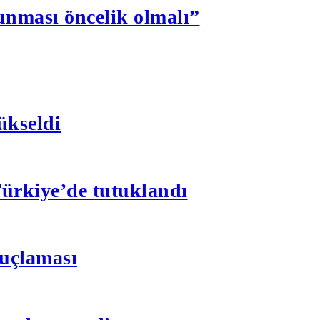
nması öncelik olmalı”
ükseldi
 Türkiye’de tutuklandı
suçlaması