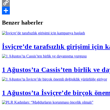
Threads
Copy
Link
Share
Benzer haberler
İsviçre’de tarafsızlık girişimi içi
1 Ağustos’ta Cassis’ten birlik ve 
1 Ağustos’ta İsviçre’de birçok önem