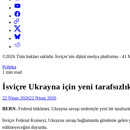
YouTube
Facebook
Threads
X
Bluesky
Reddit
©2026 Tüm hakları saklıdır. İsviçre’nin dijital medya platformu 
Posted
Politika
in
Estimated
1 min read
read
time
İsviçre Ukrayna için yeni tarafsızl
22 Nisan 2026
22 Nisan 2026
BERN-
Federal hükümet, Ukrayna savaşı nedeniyle yeni bir tarafsızlı
İsviçre Federal Konseyi, Ukrayna savaşı bağlamında gündeme gelen yeni
edilmeyeceğini duyurdu.