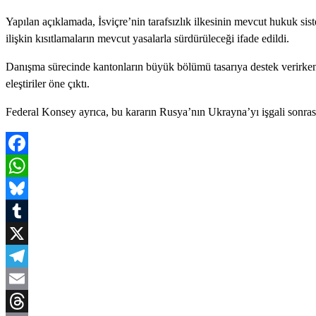
Yapılan açıklamada, İsviçre’nin tarafsızlık ilkesinin mevcut hukuk si
ilişkin kısıtlamaların mevcut yasalarla sürdürüleceği ifade edildi.
Danışma sürecinde kantonların büyük bölümü tasarıya destek verirken, 
eleştiriler öne çıktı.
Federal Konsey ayrıca, bu kararın Rusya’nın Ukrayna’yı işgali sonrası
Facebook
WhatsApp
Bluesky
Tumblr
X
Telegram
Email