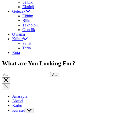
Sağlık
Ekoloji
Gelecek
Eğitim
Bilim
Teknoloji
Gençlik
Oylama
Kültür
Sanat
Tarih
Rota
What are You Looking For?
Arama:
Close
search
Anasayfa
Aktüel
Kadın
Küresel
Show