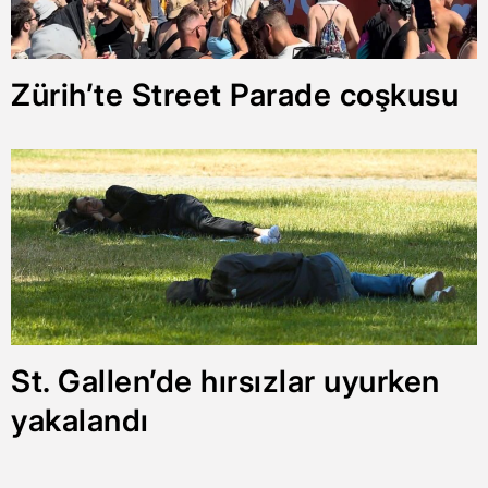
Zürih’te Street Parade coşkusu
St. Gallen’de hırsızlar uyurken
yakalandı