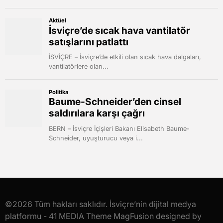
©2026 Tüm hakları saklıdır. İsviçre’nin dijital medya
platformu - 41 MEDIA Theme MagFusion designed by