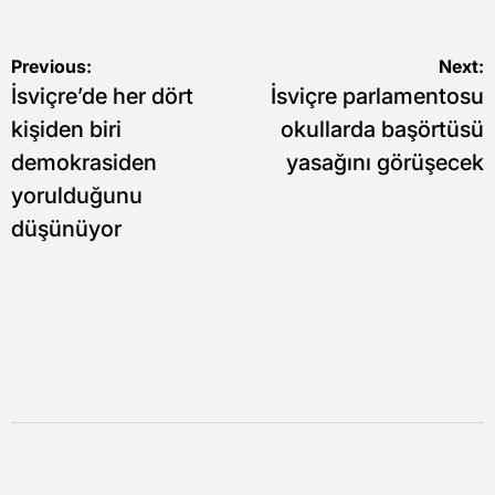
Yazı
Previous:
Next:
İsviçre’de her dört
İsviçre parlamentosu
gezinmesi
kişiden biri
okullarda başörtüsü
demokrasiden
yasağını görüşecek
yorulduğunu
düşünüyor