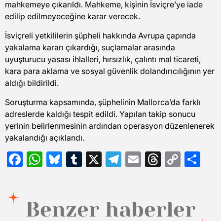
mahkemeye çıkarıldı. Mahkeme, kişinin İsviçre’ye iade
edilip edilmeyeceğine karar verecek.
İsviçreli yetkililerin şüpheli hakkında Avrupa çapında
yakalama kararı çıkardığı, suçlamalar arasında
uyuşturucu yasası ihlalleri, hırsızlık, çalıntı mal ticareti,
kara para aklama ve sosyal güvenlik dolandırıcılığının yer
aldığı bildirildi.
Soruşturma kapsamında, şüphelinin Mallorca’da farklı
adreslerde kaldığı tespit edildi. Yapılan takip sonucu
yerinin belirlenmesinin ardından operasyon düzenlenerek
yakalandığı açıklandı.
Facebook
WhatsApp
Bluesky
Tumblr
X
Telegram
Email
Threads
Copy
Sh
Link
Benzer haberler