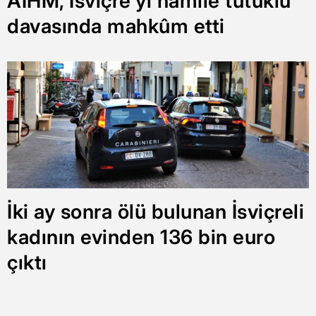
AİHM, İsviçre’yi hamile tutuklu
davasında mahkûm etti
İki ay sonra ölü bulunan İsviçreli
kadının evinden 136 bin euro
çıktı